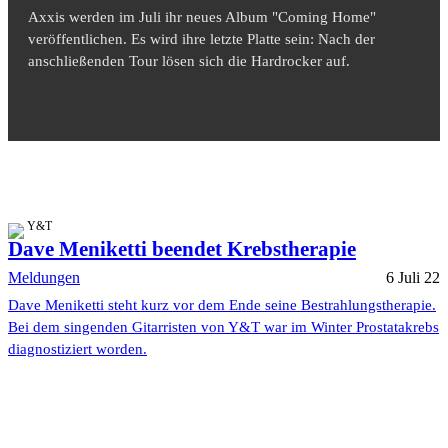
Axxis werden im Juli ihr neues Album "Coming Home"
veröffentlichen. Es wird ihre letzte Platte sein: Nach der
anschließenden Tour lösen sich die Hardrocker auf.
Y&T
Dave Meniketti beendet Krebstherapie
Meldungen
6 Juli 22
Dave Meniketti steht kurz vor dem Ende seine Bestrahlungstherapie.
Bei dem singenden Gitarristen von Y&T war im Winter Prostatakrebs
diagnostiziert worden.