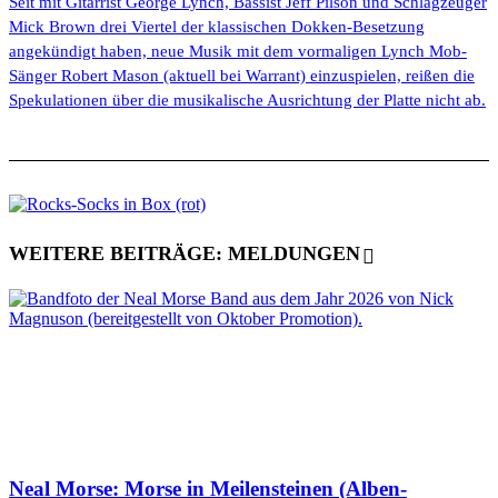
Seit mit Gitarrist George Lynch, Bassist Jeff Pilson und Schlagzeuger
Mick Brown drei Viertel der klassischen Dokken-Besetzung
angekündigt haben, neue Musik mit dem vormaligen Lynch Mob-
Sänger Robert Mason (aktuell bei Warrant) einzuspielen, reißen die
Spekulationen über die musikalische Ausrichtung der Platte nicht ab.
WEITERE BEITRÄGE: MELDUNGEN
Neal Morse: Morse in Meilensteinen (Alben-