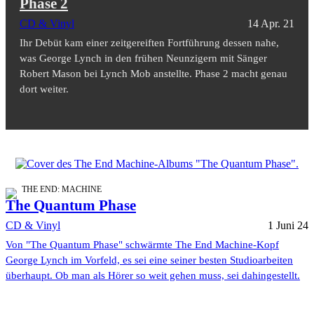
Phase 2
CD & Vinyl
14 Apr. 21
Ihr Debüt kam einer zeitgereiften Fortführung dessen nahe,
was George Lynch in den frühen Neunzigern mit Sänger
Robert Mason bei Lynch Mob anstellte. Phase 2 macht genau
dort weiter.
THE END: MACHINE
The Quantum Phase
CD & Vinyl
1 Juni 24
Von "The Quantum Phase" schwärmte The End Machine-Kopf
George Lynch im Vorfeld, es sei eine seiner besten Studioarbeiten
überhaupt. Ob man als Hörer so weit gehen muss, sei dahingestellt.