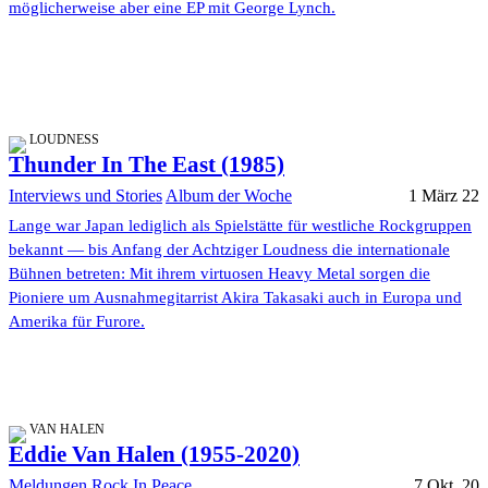
möglicherweise aber eine EP mit George Lynch.
LOUDNESS
Thunder In The East (1985)
Interviews und Stories
Album der Woche
1 März 22
Lange war Japan lediglich als Spielstätte für westliche Rockgruppen
bekannt — bis Anfang der Achtziger Loudness die internationale
Bühnen betreten: Mit ihrem virtuosen Heavy Metal sorgen die
Pioniere um Ausnahmegitarrist Akira Takasaki auch in Europa und
Amerika für Furore.
VAN HALEN
Eddie Van Halen (1955-2020)
Meldungen
Rock In Peace
7 Okt. 20