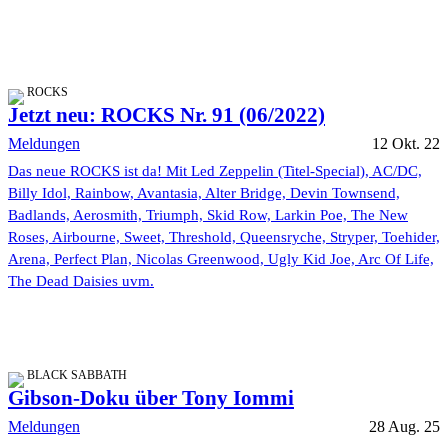
ROCKS
Jetzt neu: ROCKS Nr. 91 (06/2022)
Meldungen
12 Okt. 22
Das neue ROCKS ist da! Mit Led Zeppelin (Titel-Special), AC/DC,
Billy Idol, Rainbow, Avantasia, Alter Bridge, Devin Townsend,
Badlands, Aerosmith, Triumph, Skid Row, Larkin Poe, The New
Roses, Airbourne, Sweet, Threshold, Queensryche, Stryper, Toehider,
Arena, Perfect Plan, Nicolas Greenwood, Ugly Kid Joe, Arc Of Life,
The Dead Daisies uvm.
BLACK SABBATH
Gibson-Doku über Tony Iommi
Meldungen
28 Aug. 25