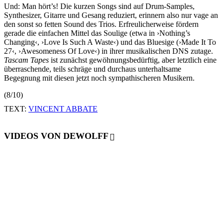
Und: Man hört’s! Die kurzen Songs sind auf Drum-Samples,
Synthesizer, Gitarre und Gesang reduziert, erinnern also nur vage an
den sonst so fetten Sound des Trios. Erfreulicherweise fördern
gerade die einfachen Mittel das Soulige (etwa in ›Nothing’s
Changing‹, ›Love Is Such A Waste‹) und das Bluesige (›Made It To
27‹, ›Awesomeness Of Love‹) in ihrer musikalischen DNS zutage.
Tascam Tapes
ist zunächst gewöhnungsbedürftig, aber letztlich eine
überraschende, teils schräge und durchaus unterhaltsame
Begegnung mit diesen jetzt noch sympathischeren Musikern.
(8/10)
TEXT:
VINCENT ABBATE
VIDEOS VON DEWOLFF