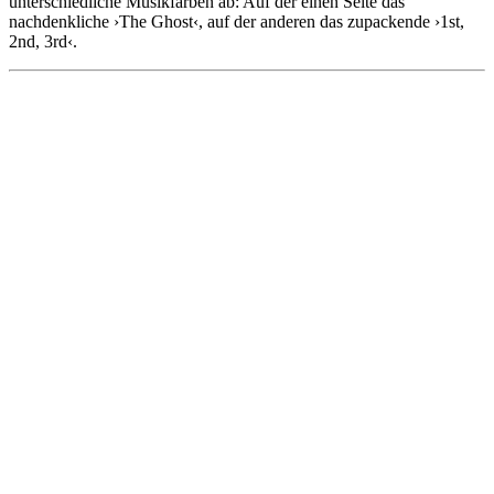
unterschiedliche Musikfarben ab: Auf der einen Seite das
nachdenkliche ›The Ghost‹, auf der anderen das zupackende ›1st,
2nd, 3rd‹.