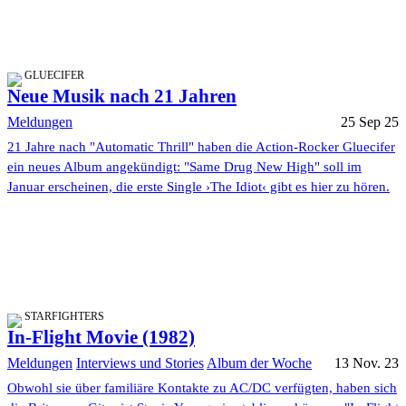
GLUECIFER
Neue Musik nach 21 Jahren
Meldungen
25 Sep 25
21 Jahre nach "Automatic Thrill" haben die Action-Rocker Gluecifer
ein neues Album angekündigt: "Same Drug New High" soll im
Januar erscheinen, die erste Single ›The Idiot‹ gibt es hier zu hören.
STARFIGHTERS
In-Flight Movie (1982)
Meldungen
Interviews und Stories
Album der Woche
13 Nov. 23
Obwohl sie über familiäre Kontakte zu AC/DC verfügten, haben sich