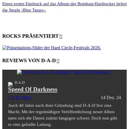
Einen ersten Eindruck auf das Album der Bombast-Hardrocker liefert
die Single ›Blue Tango‹.
ROCKS PRÄSENTIERT
REVIEWS VON D-A-D
D-A-D
Speed Of Darkness
CD & Vinyl
14 Dez. 24
Auch 40 Jahre nach ihrer Gründung sind D-A-D live eine
Macht. Mit der regelmäßigen Veröffentlichung neuer Alben
taten sich die Dänen zuletzt hingegen schwer. Doch nun gibt
es eine geballte Ladung.