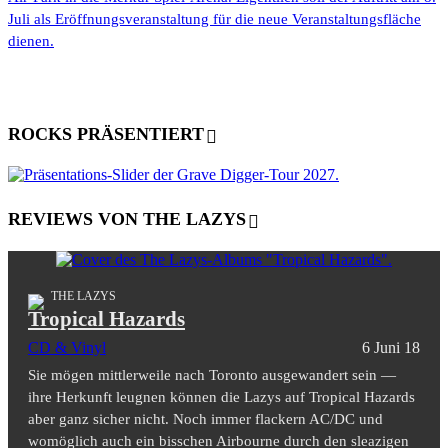
Juli als Eröffnungsveranstaltung für die neue Veranstaltungsfläche
dienen.
ROCKS PRÄSENTIERT
REVIEWS VON THE LAZYS
THE LAZYS
Tropical Hazards
CD & Vinyl
6 Juni 18
Sie mögen mittlerweile nach Toronto ausgewandert sein —
ihre Herkunft leugnen können die Lazys auf Tropical Hazards
aber ganz sicher nicht. Noch immer flackern AC/DC und
womöglich auch ein bisschen Airbourne durch den sleazigen