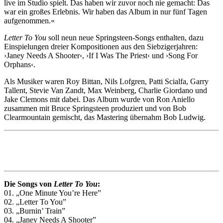
live im Studio spielt. Das haben wir zuvor noch nie gemacht: Das
war ein großes Erlebnis. Wir haben das Album in nur fünf Tagen
aufgenommen.«
Letter To You
soll neun neue Springsteen-Songs enthalten, dazu
Einspielungen dreier Kompositionen aus den Siebzigerjahren:
›Janey Needs A Shooter‹, ›If I Was The Priest‹ und ›Song For
Orphans‹.
Als Musiker waren Roy Bittan, Nils Lofgren, Patti Scialfa, Garry
Tallent, Stevie Van Zandt, Max Weinberg, Charlie Giordano und
Jake Clemons mit dabei. Das Album wurde von Ron Aniello
zusammen mit Bruce Springsteen produziert und von Bob
Clearmountain gemischt, das Mastering übernahm Bob Ludwig.
Die Songs von
Letter To You
:
01. „One Minute You’re Here”
02. „Letter To You”
03. „Burnin’ Train”
04. „Janey Needs A Shooter”