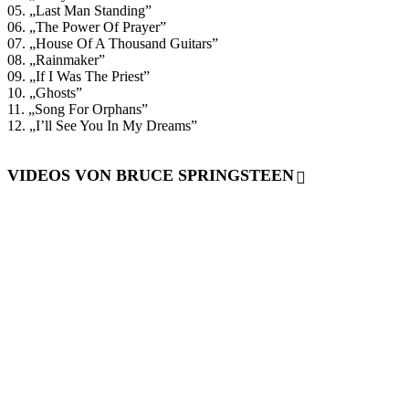
05. „Last Man Standing”
06. „The Power Of Prayer”
07. „House Of A Thousand Guitars”
08. „Rainmaker”
09. „If I Was The Priest”
10. „Ghosts”
11. „Song For Orphans”
12. „I’ll See You In My Dreams”
VIDEOS VON BRUCE SPRINGSTEEN