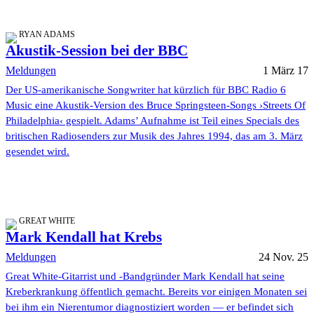
RYAN ADAMS
Akustik-Session bei der BBC
Meldungen
1 März 17
Der US-amerikanische Songwriter hat kürzlich für BBC Radio 6
Music eine Akustik-Version des Bruce Springsteen-Songs ›Streets Of
Philadelphia‹ gespielt. Adams’ Aufnahme ist Teil eines Specials des
britischen Radiosenders zur Musik des Jahres 1994, das am 3. März
gesendet wird.
GREAT WHITE
Mark Kendall hat Krebs
Meldungen
24 Nov. 25
Great White-Gitarrist und -Bandgründer Mark Kendall hat seine
Kreberkrankung öffentlich gemacht. Bereits vor einigen Monaten sei
bei ihm ein Nierentumor diagnostiziert worden — er befindet sich