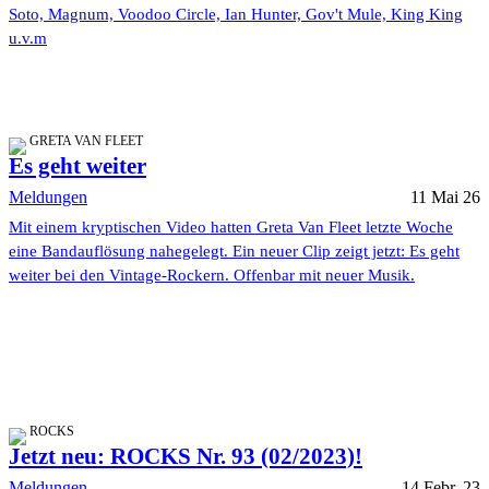
Soto, Magnum, Voodoo Circle, Ian Hunter, Gov't Mule, King King
u.v.m
GRETA VAN FLEET
Es geht weiter
Meldungen
11 Mai 26
Mit einem kryptischen Video hatten Greta Van Fleet letzte Woche
eine Bandauflösung nahegelegt. Ein neuer Clip zeigt jetzt: Es geht
weiter bei den Vintage-Rockern. Offenbar mit neuer Musik.
ROCKS
Jetzt neu: ROCKS Nr. 93 (02/2023)!
Meldungen
14 Febr. 23