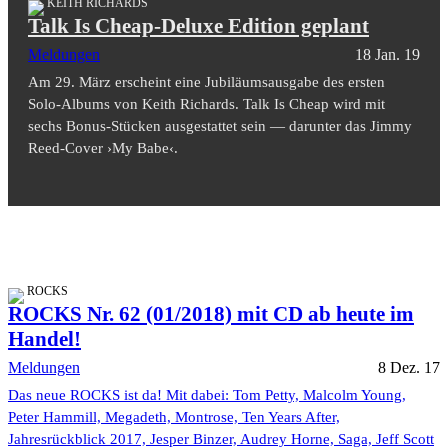
KEITH RICHARDS
Talk Is Cheap-Deluxe Edition geplant
Meldungen
18 Jan. 19
Am 29. März erscheint eine Jubiläumsausgabe des ersten
Solo-Albums von Keith Richards. Talk Is Cheap wird mit
sechs Bonus-Stücken ausgestattet sein — darunter das Jimmy
Reed-Cover ›My Babe‹.
ROCKS
ROCKS Nr. 62 (01/2018) mit CD ab heute im
Handel!
Meldungen
8 Dez. 17
Das neue ROCKS ist da! Mit dabei: Tom Petty, Malcolm Young,
Peter Hammill, Megadeth, Montrose, Ten Years After,
Jahresrückblick 2017, Jesper Binzer, Audrey Horne, Saga, Jeff Scott