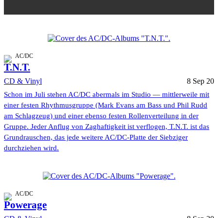
AC/DC
T.N.T.
CD & Vinyl
8 Sep 20
Schon im Juli stehen AC/DC abermals im Studio — mittlerweile mit
einer festen Rhythmusgruppe (Mark Evans am Bass und Phil Rudd
am Schlagzeug) und einer ebenso festen Rollenverteilung in der
Gruppe. Jeder Anflug von Zaghaftigkeit ist verflogen, T.N.T. ist das
Grundrauschen, das jede weitere AC/DC-Platte der Siebziger
durchziehen wird.
AC/DC
Powerage