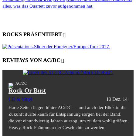
alles, was das Quartett zuvor aufgenommen hat.
ROCKS PRÄSENTIERT
REVIEWS VON AC/DC
AC/DC
Rock Or Bust
CD & Vinyl
10 Dez. 14
Harte Zeiten liegen hinter AC/DC — und auch der Blick in die
Zukunft dürfte kaum für Entspannung sorgen bei der Band,
die vor einundvierzig Jahren auszog, um zu dem wohl größten
Heavy-Rock-Phänomen der Geschichte zu werden.