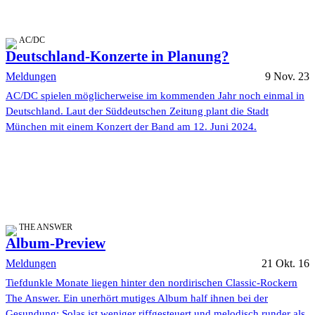
AC/DC
Deutschland-Konzerte in Planung?
Meldungen
9 Nov. 23
AC/DC spielen möglicherweise im kommenden Jahr noch einmal in
Deutschland. Laut der Süddeutschen Zeitung plant die Stadt
München mit einem Konzert der Band am 12. Juni 2024.
THE ANSWER
Album-Preview
Meldungen
21 Okt. 16
Tiefdunkle Monate liegen hinter den nordirischen Classic-Rockern
The Answer. Ein unerhört mutiges Album half ihnen bei der
Gesundung: Solas ist weniger riffgesteuert und melodisch runder als