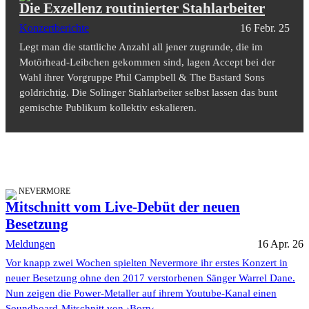
Die Exzellenz routinierter Stahlarbeiter
Konzertberichte
16 Febr. 25
Legt man die stattliche Anzahl all jener zugrunde, die im
Motörhead-Leibchen gekommen sind, lagen Accept bei der
Wahl ihrer Vorgruppe Phil Campbell & The Bastard Sons
goldrichtig. Die Solinger Stahlarbeiter selbst lassen das bunt
gemischte Publikum kollektiv eskalieren.
NEVERMORE
Mitschnitt vom Live-Debüt der neuen
Besetzung
Meldungen
16 Apr. 26
Vor knapp zwei Wochen spielten Nevermore ihr erstes Konzert in
neuer Besetzung ohne den 2017 verstorbenen Sänger Warrel Dane.
Nun zeigen die Power-Metaller auf ihrem Youtube-Kanal einen
Soundboard-Mitschnitt von ›Born‹.