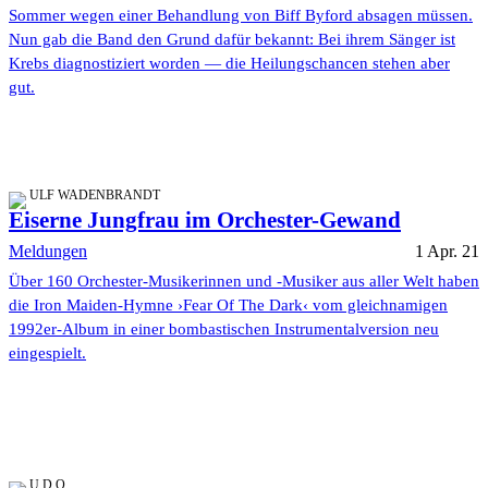
Sommer wegen einer Behandlung von Biff Byford absagen müssen.
Nun gab die Band den Grund dafür bekannt: Bei ihrem Sänger ist
Krebs diagnostiziert worden — die Heilungschancen stehen aber
gut.
ULF WADENBRANDT
Eiserne Jungfrau im Orchester-Gewand
Meldungen
1 Apr. 21
Über 160 Orchester-Musikerinnen und -Musiker aus aller Welt haben
die Iron Maiden-Hymne ›Fear Of The Dark‹ vom gleichnamigen
1992er-Album in einer bombastischen Instrumentalversion neu
eingespielt.
U.D.O.