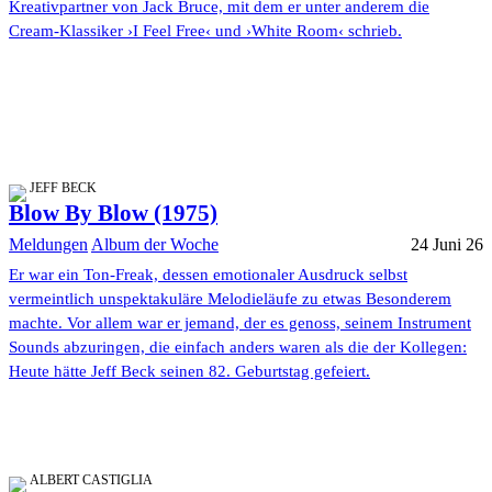
Kreativpartner von Jack Bruce, mit dem er unter anderem die
Cream-Klassiker ›I Feel Free‹ und ›White Room‹ schrieb.
JEFF BECK
Blow By Blow (1975)
Meldungen
Album der Woche
24 Juni 26
Er war ein Ton-Freak, dessen emotionaler Ausdruck selbst
vermeintlich unspektakuläre Melodieläufe zu etwas Besonderem
machte. Vor allem war er jemand, der es genoss, seinem Instrument
Sounds abzuringen, die einfach anders waren als die der Kollegen:
Heute hätte Jeff Beck seinen 82. Geburtstag gefeiert.
ALBERT CASTIGLIA