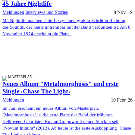
45 Jahre Nightlife
Meldungen
Interviews und Stories
8 Nov. 19
Mit Nightlife machen Thin Lizzy einen großen Schritt in Richtung
des Sounds, der heute untrennbar mit der Band verbunden ist. Am 8.
November 1974 erscheint die Platte.
MASTERPLAN
Neues Album "Metalmorphosis" und erste
Single ›Chase The Light‹
Meldungen
10 Febr. 26
Im Juni erscheint ein neues Album von Masterplan:
"Metalmorphosis" ist die erste Platte der Band der früheren
Helloween-Gitarristen Roland Grapow mit neuen Stücken seit
"Novum Initium" (2013). Ab heute ist die erste Auskopplung ›Chase
The Light‹ zu hören.