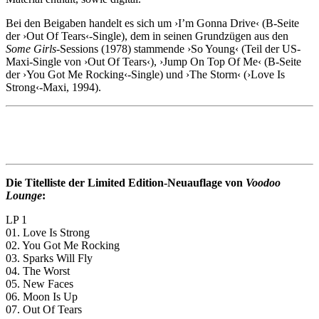
Bei den Beigaben handelt es sich um ›I’m Gonna Drive‹ (B-Seite
der ›Out Of Tears‹-Single), dem in seinen Grundzügen aus den
Some Girls
-Sessions (1978) stammende ›So Young‹ (Teil der US-
Maxi-Single von ›Out Of Tears‹), ›Jump On Top Of Me‹ (B-Seite
der ›You Got Me Rocking‹-Single) und ›The Storm‹ (›Love Is
Strong‹-Maxi, 1994).
Die Titelliste der Limited Edition-Neuauflage von
Voodoo
Lounge
:
LP 1
01. Love Is Strong
02. You Got Me Rocking
03. Sparks Will Fly
04. The Worst
05. New Faces
06. Moon Is Up
07. Out Of Tears