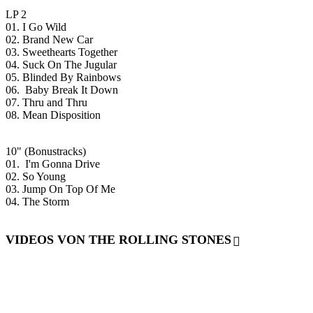
LP 2
01. I Go Wild
02. Brand New Car
03. Sweethearts Together
04. Suck On The Jugular
05. Blinded By Rainbows
06. Baby Break It Down
07. Thru and Thru
08. Mean Disposition
10" (Bonustracks)
01. I'm Gonna Drive
02. So Young
03. Jump On Top Of Me
04. The Storm
VIDEOS VON THE ROLLING STONES