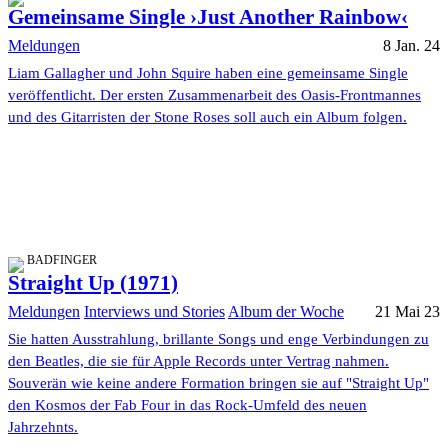
Gemeinsame Single ›Just Another Rainbow‹
Meldungen
8 Jan. 24
Liam Gallagher und John Squire haben eine gemeinsame Single
veröffentlicht. Der ersten Zusammenarbeit des Oasis-Frontmannes
und des Gitarristen der Stone Roses soll auch ein Album folgen.
BADFINGER
Straight Up (1971)
Meldungen
Interviews und Stories
Album der Woche
21 Mai 23
Sie hatten Ausstrahlung, brillante Songs und enge Verbindungen zu
den Beatles, die sie für Apple Records unter Vertrag nahmen.
Souverän wie keine andere Formation bringen sie auf "Straight Up"
den Kosmos der Fab Four in das Rock-Umfeld des neuen
Jahrzehnts.