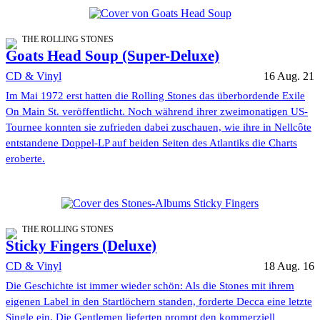
THE ROLLING STONES
Goats Head Soup (Super-Deluxe)
CD & Vinyl
16 Aug. 21
Im Mai 1972 erst hatten die Rolling Stones das überbordende Exile
On Main St. veröffentlicht. Noch während ihrer zweimonatigen US-
Tournee konnten sie zufrieden dabei zuschauen, wie ihre in Nellcôte
entstandene Doppel-LP auf beiden Seiten des Atlantiks die Charts
eroberte.
THE ROLLING STONES
Sticky Fingers (Deluxe)
CD & Vinyl
18 Aug. 16
Die Geschichte ist immer wieder schön: Als die Stones mit ihrem
eigenen Label in den Startlöchern standen, forderte Decca eine letzte
Single ein. Die Gentlemen lieferten prompt den kommerziell