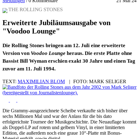
Meldungen
/
0 Kommentare
21 Mai 24
THE ROLLING STONES
Erweiterte Jubiläumsausgabe von
"Voodoo Lounge"
Die Rolling Stones bringen am 12. Juli eine erweiterte
Version von
Voodoo Lounge
heraus. Die erste Platte ohne
Bassist Bill Wyman erschien exakt 30 Jahre und einen Tag
zuvor am 11. Juli 1994.
TEXT:
MAXIMILIAN BLOM
|
FOTO:
MARK SELIGER
Die Grammy-ausgezeichnete Scheibe verkaufte sich bisher über
sechs Millionen Mal und war der Anlass für die bis dato
erfolgreichste Tournee der Musikgeschichte. Die Neuauflage kommt
als Doppel-LP auf rotem und gelbem Vinyl, in einer limitierten
Edition, die außerdem noch eine graue 10“-Platte mit Bonus-
Material enthält, sowie digital.