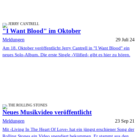
JERRY CANTRELL
"I Want Blood" im Oktober
Meldungen
29 Juli 24
Am 18. Oktober veröffentlicht Jerry Cantrell in "I Want Blood" ein
neues Solo-Album. Die erste Single ›Vilified‹ gibt es hier zu hören.
THE ROLLING STONES
Neues Musikvideo veröffentlicht
Meldungen
23 Sep 21
Mit ›Living In The Heart Of Love‹ hat ein jüngst erschiener Song der
Rolling Stones ein Video spendiert bekommen. Er stammt aus den