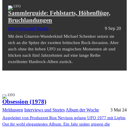
UFO
Sammlerguide: Fehlstarts, Höhenflüge,
Bruchlandungen
Interviews und Stories
9 Sep 20
Mit dem Gitarren-Wunderkind Michael Schenker setzen sie
sich an die Spitze der zweiten britischen Rock-Invasion. Aber
auch ohne ihn heben UFO zu magischen Momenten ab und
blicken nach fünf Jahrzehnten auf eine lange Reihe
exzellenter Hardrock-Alben zurück.
UFO
Obsession (1978)
Meldungen
Interviews und Stories
Album der Woche
3 Mai 24
Angeleitet von Produzent Ron Nevison gelang UFO 1977 mit Lights
Out ihr wohl elegantestes Album. Ein Jahr später gingen die