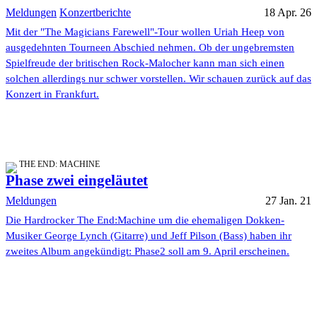
Meldungen
Konzertberichte
18 Apr. 26
Mit der "The Magicians Farewell"-Tour wollen Uriah Heep von
ausgedehnten Tourneen Abschied nehmen. Ob der ungebremsten
Spielfreude der britischen Rock-Malocher kann man sich einen
solchen allerdings nur schwer vorstellen. Wir schauen zurück auf das
Konzert in Frankfurt.
THE END: MACHINE
Phase zwei eingeläutet
Meldungen
27 Jan. 21
Die Hardrocker The End:Machine um die ehemaligen Dokken-
Musiker George Lynch (Gitarre) und Jeff Pilson (Bass) haben ihr
zweites Album angekündigt: Phase2 soll am 9. April erscheinen.