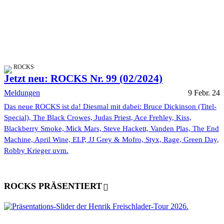
ROCKS
Jetzt neu: ROCKS Nr. 99 (02/2024)
Meldungen
9 Febr. 24
Das neue ROCKS ist da! Diesmal mit dabei: Bruce Dickinson (Titel-
Special), The Black Crowes, Judas Priest, Ace Frehley, Kiss,
Blackberry Smoke, Mick Mars, Steve Hackett, Vanden Plas, The End
Machine, April Wine, ELP, JJ Grey & Mofro, Styx, Rage, Green Day,
Robby Krieger uvm.
ROCKS PRÄSENTIERT