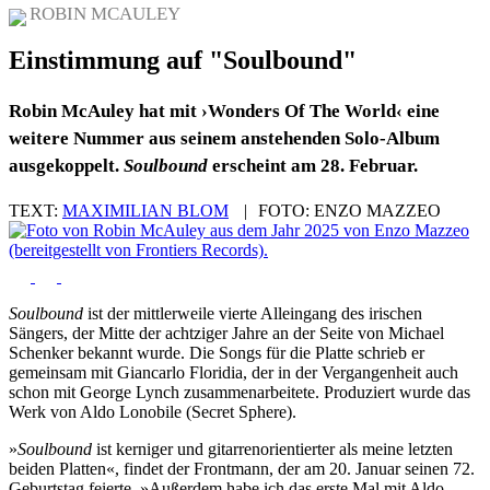
ROBIN MCAULEY
Einstimmung auf "Soulbound"
Robin McAuley hat mit ›Wonders Of The World‹ eine
weitere Nummer aus seinem anstehenden Solo-Album
ausgekoppelt.
Soulbound
erscheint am 28. Februar.
TEXT:
MAXIMILIAN BLOM
|
FOTO:
ENZO MAZZEO
Soulbound
ist der mittlerweile vierte Alleingang des irischen
Sängers, der Mitte der achtziger Jahre an der Seite von Michael
Schenker bekannt wurde. Die Songs für die Platte schrieb er
gemeinsam mit Giancarlo Floridia, der in der Vergangenheit auch
schon mit George Lynch zusammenarbeitete. Produziert wurde das
Werk von Aldo Lonobile (Secret Sphere).
»
Soulbound
ist kerniger und gitarrenorientierter als meine letzten
beiden Platten«, findet der Frontmann, der am 20. Januar seinen 72.
Geburtstag feierte. »Außerdem habe ich das erste Mal mit Aldo