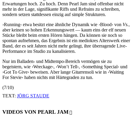
Erwartungen hoch. Zu hoch. Denn Pearl Jam sind offenbar nicht
mehr in der Lage, signifikante Riffs und Refrains zu schreiben,
sondern setzen stattdessen einzig auf simple Strukturen.
›Running‹ etwa besitzt eine ähnliche Dynamik wie ›Blood‹ von
Vs.
,
aber keinen so hohen Erkennungswert — kaum eins der elf neuen
Stücke bleibt beim ersten Hören hängen. Da können sie noch so
spontan aufnehmen, das Ergebnis ist ein mediokres Alterswerk einer
Band, der es seit Jahren nicht mehr gelingt, ihre überragende Live-
Performance im Studio zu kanalisieren.
Nur im Balladen- und Midtempo-Bereich vermögen sie zu
begeistern, wie ›Wreckage‹, ›Won’t Tell‹, ›Something Special‹ und
›Got To Give‹ beweisen. Aber lange Gitarrensoli wie in ›Waiting
For Stevie‹ haben nichts mit Härtegraden zu tun.
(7/10)
TEXT:
JÖRG STAUDE
VIDEOS VON PEARL JAM