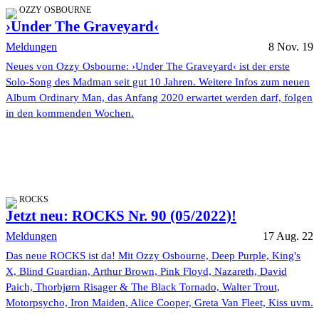
OZZY OSBOURNE
›Under The Graveyard‹
Meldungen
8 Nov. 19
Neues von Ozzy Osbourne: ›Under The Graveyard‹ ist der erste
Solo-Song des Madman seit gut 10 Jahren. Weitere Infos zum neuen
Album Ordinary Man, das Anfang 2020 erwartet werden darf, folgen
in den kommenden Wochen.
ROCKS
Jetzt neu: ROCKS Nr. 90 (05/2022)!
Meldungen
17 Aug. 22
Das neue ROCKS ist da! Mit Ozzy Osbourne, Deep Purple, King's
X, Blind Guardian, Arthur Brown, Pink Floyd, Nazareth, David
Paich, Thorbjørn Risager & The Black Tornado, Walter Trout,
Motorpsycho, Iron Maiden, Alice Cooper, Greta Van Fleet, Kiss uvm.