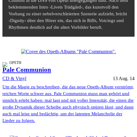
Crimson in die DNS von Opeth übergegangen sind. Nach dem
beklemmenden Intro ›Livets Trädgård‹, das kunstvoll den
Vorhang zu einer nebelverschleierten Szenerie aufzieht, bricht
›Dignity‹ über den Hörer ein, das sich in Riffs, Voicings und
Rhythmen deutlich auf die alten Vorbilder beruft.
OPETH
Pale Communion
CD & Vinyl
13 Aug. 14
Um die Magie zu beschreiben, die das neue Opeth-Album verströmt,
reichen Worte schwer aus. Pale Communion muss man gehört und
sinnlich erlebt haben: mal laut und mit voller Intensität, die einen die
große Dynamik dieser Scheibe auch physisch spüren lässt, und dann
auch mal leise und bedächtig, um der latenten Melancholie der
Lieder zu folgen.