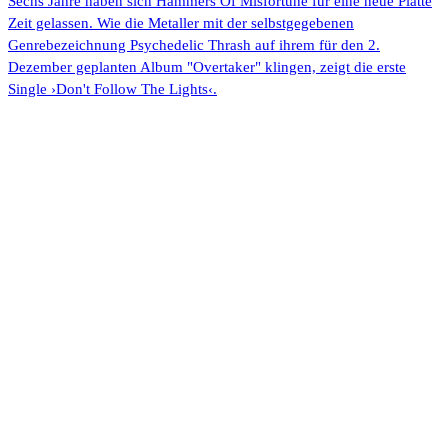
Sechs Jahre haben sich Hammers Of Misfortune für eine neue Platte
Zeit gelassen. Wie die Metaller mit der selbstgegebenen
Genrebezeichnung Psychedelic Thrash auf ihrem für den 2.
Dezember geplanten Album "Overtaker" klingen, zeigt die erste
Single ›Don't Follow The Lights‹.