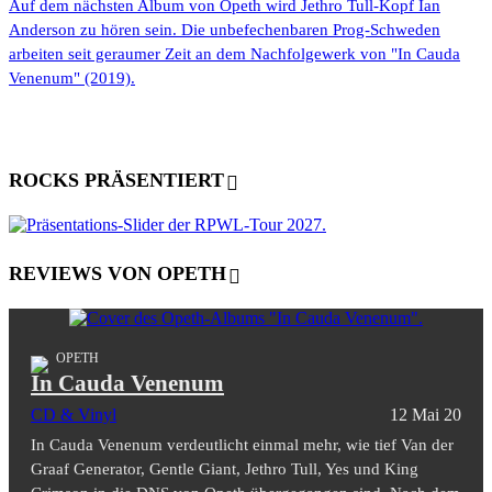
Auf dem nächsten Album von Opeth wird Jethro Tull-Kopf Ian
Anderson zu hören sein. Die unbefechenbaren Prog-Schweden
arbeiten seit geraumer Zeit an dem Nachfolgewerk von "In Cauda
Venenum" (2019).
ROCKS PRÄSENTIERT
REVIEWS VON OPETH
OPETH
In Cauda Venenum
CD & Vinyl
12 Mai 20
In Cauda Venenum verdeutlicht einmal mehr, wie tief Van der
Graaf Generator, Gentle Giant, Jethro Tull, Yes und King