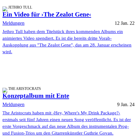
JETHRO TULL
Ein Video für ›The Zealot Gene‹
Meldungen
12 Jan. 22
Jethro Tull haben dem Titelstück ihres kommenden Albums ein
animiertes Video spendiert. Es ist die bereits dritte Vorab-
Auskopplung aus "The Zealot Gene", das am 28. Januar erscheinen
wird.
THE ARISTOCRATS
Konzeptalbum mit Ente
Meldungen
9 Jan. 24
The Aristocrats haben mit ›Hey, Where's My Drink Package?‹
erstmals seit fünf Jahren einen neuen Song veröffentlicht. Es ist der
erste Vorgeschmack auf das neue Album des instrumentalen Prog-
und Fusion-Trios um den Gitarrenkünstler Guthrie Govan.