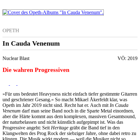
OPETH
In Cauda Venenum
Nuclear Blast
VÖ: 2019
Die wahren Progressiven
»Für uns bedeutet Heavyness nicht einfach tiefer gestimmte Gitarren
und geschriener Gesang.« So macht Mikael Åkerfeldt klar, was
Opeth im Jahr 2019 nicht sind. Recht hat er. Auch mit
In Cauda
Venenum
darf man seine Band noch in die Sparte Metal einordnen,
aber die Härte kommt aus dem komplexen, massiven Gesamtsound,
der naturbelassen und nicht künstlich aufgepimpt ist. Was das
Progressive angeht: Seit
Heritage
gräbt die Band tief in den
Klangwelten des Prog Rock der siebziger Jahre, ohne dabei retro zu
klingen. Die Musik wirkt modern — weil die Musiker nicht so