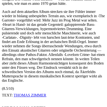
spielen, wie man es anno 1970 getan hätte.
Auch auf dem aktuellen Album strecken sie ihre Fühler immer
wieder in bislang unbespieltes Terrain aus, wie exemplarisch in ›The
Garroter‹ vorgeführt wird: Mehr Jazz im Prog Metal war selten.
›Heart in Hand‹ ist das gerade Gegenteil: galoppierende Bass-
Gitarren-Verwicklungen, hypermotiviertes Drumming. Eine
pulsierende und doch sehr menschliche Maschinerie, wie auch
›Carlatan‹. ›Dignity‹ lebt von harschen laut-leise Kontrasten, und
findet am Ende Erlösung in der archaischen Brüll-Orgel. Immer
wieder nehmen die Songs überraschende Wendungen, etwa durch
den Einsatz akustischer Gitarren oder originelle Orchestrierung —
allerdings ohne Pathos-Faktor. Allenfalls ›Lovelorn Crime‹ hat einen
Refrain, den man schwelgerisch nennen könnte. In weiten Teilen
aber zieht dieses Album Harmoniesüchtigen konsequent den Boden
unter den Füssen weg. Der Eindruck verstärkt sich in der
schwedischen Version des Albums noch einmal, da Åkerfeldts
Muttersprache in diesem musikalischen Kontext sperriger wirkt als
das Englische.
(8.5/10)
TEXT:
THOMAS ZIMMER