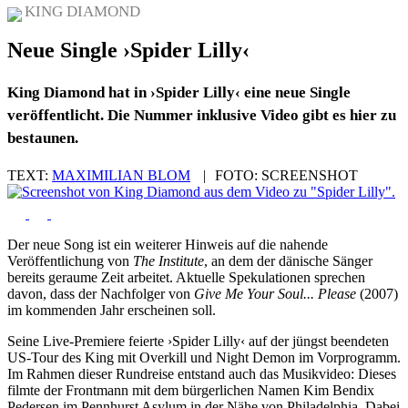
KING DIAMOND
Neue Single ›Spider Lilly‹
King Diamond hat in ›Spider Lilly‹ eine neue Single
veröffentlicht. Die Nummer inklusive Video gibt es hier zu
bestaunen.
TEXT:
MAXIMILIAN BLOM
|
FOTO:
SCREENSHOT
Der neue Song ist ein weiterer Hinweis auf die nahende
Veröffentlichung von
The Institute
, an dem der dänische Sänger
bereits geraume Zeit arbeitet. Aktuelle Spekulationen sprechen
davon, dass der Nachfolger von
Give Me Your Soul... Please
(2007)
im kommenden Jahr erscheinen soll.
Seine Live-Premiere feierte ›Spider Lilly‹ auf der jüngst beendeten
US-Tour des King mit Overkill und Night Demon im Vorprogramm.
Im Rahmen dieser Rundreise entstand auch das Musikvideo: Dieses
filmte der Frontmann mit dem bürgerlichen Namen Kim Bendix
Pedersen im Pennhurst Asylum in der Nähe von Philadelphia. Dabei