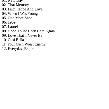
01. New Day
02. That Memory
03. Faith, Hope And Love
04. When I Was Young
05. One More Shot
06. 1969
07. Laurel
08. Good To Be Back Here Again
09. Love That'll Never Be
10. Così Bella
11. Your Own Worst Enemy
12. Everyday People