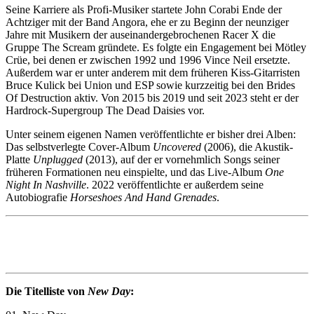
Seine Karriere als Profi-Musiker startete John Corabi Ende der
Achtziger mit der Band Angora, ehe er zu Beginn der neunziger
Jahre mit Musikern der auseinandergebrochenen Racer X die
Gruppe The Scream gründete. Es folgte ein Engagement bei Mötley
Crüe, bei denen er zwischen 1992 und 1996 Vince Neil ersetzte.
Außerdem war er unter anderem mit dem früheren Kiss-Gitarristen
Bruce Kulick bei Union und ESP sowie kurzzeitig bei den Brides
Of Destruction aktiv. Von 2015 bis 2019 und seit 2023 steht er der
Hardrock-Supergroup The Dead Daisies vor.
Unter seinem eigenen Namen veröffentlichte er bisher drei Alben:
Das selbstverlegte Cover-Album
Uncovered
(2006), die Akustik-
Platte
Unplugged
(2013), auf der er vornehmlich Songs seiner
früheren Formationen neu einspielte, und das Live-Album
One
Night In Nashville
. 2022 veröffentlichte er außerdem seine
Autobiografie
Horseshoes And Hand Grenades
.
Die Titelliste von
New Day
: