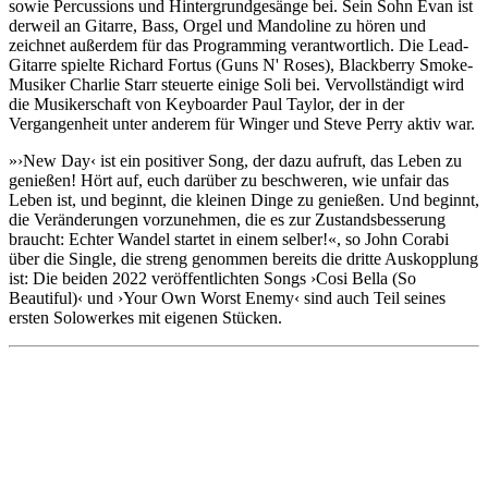
sowie Percussions und Hintergrundgesänge bei. Sein Sohn Evan ist
derweil an Gitarre, Bass, Orgel und Mandoline zu hören und
zeichnet außerdem für das Programming verantwortlich. Die Lead-
Gitarre spielte Richard Fortus (Guns N' Roses), Blackberry Smoke-
Musiker Charlie Starr steuerte einige Soli bei. Vervollständigt wird
die Musikerschaft von Keyboarder Paul Taylor, der in der
Vergangenheit unter anderem für Winger und Steve Perry aktiv war.
»›New Day‹ ist ein positiver Song, der dazu aufruft, das Leben zu
genießen! Hört auf, euch darüber zu beschweren, wie unfair das
Leben ist, und beginnt, die kleinen Dinge zu genießen. Und beginnt,
die Veränderungen vorzunehmen, die es zur Zustandsbesserung
braucht: Echter Wandel startet in einem selber!«, so John Corabi
über die Single, die streng genommen bereits die dritte Auskopplung
ist: Die beiden 2022 veröffentlichten Songs ›Cosi Bella (So
Beautiful)‹ und ›Your Own Worst Enemy‹ sind auch Teil seines
ersten Solowerkes mit eigenen Stücken.