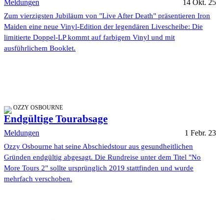
Meldungen
14 Okt. 25
Zum vierzigsten Jubiläum von "Live After Death" präsentieren Iron
Maiden eine neue Vinyl-Edition der legendären Livescheibe: Die
limitierte Doppel-LP kommt auf farbigem Vinyl und mit
ausführlichem Booklet.
OZZY OSBOURNE
Endgültige Tourabsage
Meldungen
1 Febr. 23
Ozzy Osbourne hat seine Abschiedstour aus gesundheitlichen
Gründen endgültig abgesagt. Die Rundreise unter dem Titel "No
More Tours 2" sollte ursprünglich 2019 stattfinden und wurde
mehrfach verschoben.