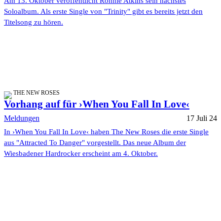
Am 13. Oktober veröffentlicht Ronnie Atkins sein nächstes
Soloalbum. Als erste Single von "Trinity" gibt es bereits jetzt den
Titelsong zu hören.
THE NEW ROSES
Vorhang auf für ›When You Fall In Love‹
Meldungen
17 Juli 24
In ›When You Fall In Love‹ haben The New Roses die erste Single
aus "Attracted To Danger" vorgestellt. Das neue Album der
Wiesbadener Hardrocker erscheint am 4. Oktober.