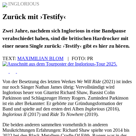
INGLORIOUS
Zurück mit ›Testify‹
Zwei Jahre, nachdem sich Inglorious in eine Bandpause
verabschiedet haben, sind die britischen Hardrocker mit
einer neuen Single zurück: ›Testify‹ gibt es hier zu hören.
TEXT:
MAXIMILIAN BLOM
|
FOTO:
PR
Von der Besetzung des letzten Werkes
We Will Ride
(2021) ist indes
nur noch Sänger Nathan James übrig: Vervollständigt wird
Inglorious heuer von Gitarrist Richard Shaw, Bassist Colin
Parkinson und Schlagzeuger Henry Rogers. Zumindest Parkinson
ist ein alter Bekannter: Er gehörte zur Gründungsformation der
Band und spielte auf den ersten drei Alben
Inglorious
(2016),
Inglorious II
(2017) und
Ride To Nowhere
(2019).
Die beiden anderen sammelten vornehmlich in anderen
Musikrichtungen Erfahrungen: Richard Shaw spielte von 2014 bis
2022 bei den Black-Metallern Cradle Of Filth, Rogers war in der