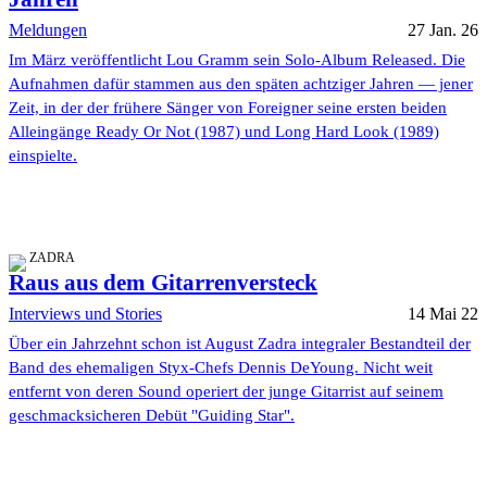
Meldungen
27 Jan. 26
Im März veröffentlicht Lou Gramm sein Solo-Album Released. Die
Aufnahmen dafür stammen aus den späten achtziger Jahren — jener
Zeit, in der der frühere Sänger von Foreigner seine ersten beiden
Alleingänge Ready Or Not (1987) und Long Hard Look (1989)
einspielte.
ZADRA
Raus aus dem Gitarrenversteck
Interviews und Stories
14 Mai 22
Über ein Jahrzehnt schon ist August Zadra integraler Bestandteil der
Band des ehemaligen Styx-Chefs Dennis DeYoung. Nicht weit
entfernt von deren Sound operiert der junge Gitarrist auf seinem
geschmacksicheren Debüt "Guiding Star".