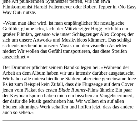
jene Art plunkernden Synthesizer treffen, wie ihn etwa
Filmkomponist Harold Faltermeyer oder Robert Tepper in ›No Easy
Way Out‹ nutzte.
»Wenn man älter wird, ist man empfänglicher für nostalgische
Gefühle, glaube ich«, lacht der Mittvierziger Hogg. »Ich bin ein
großer Filmfan, genauso wie unser Schlagzeuger Alex Cooper, der
sich um unsere Artworks und Musikvideos kümmert. Das schlägt
sich entsprechend in unserer Musik und den visuellen Aspekten
nieder: Wir wollen das Gefühl transportieren, das diese Streifen
auszeichnet.«
Der Drummer pflichtet seinem Bandkollegen bei: »Während der
Arbeit an dem Album haben wir uns intensiv darüber ausgetauscht.
Wir haben alle unterschiedliche Stärken, aber eine gemeinsame Idee.
Es ist zum Beispiel kein Zufall, dass die Flugzeuge auf dem Cover
jenen vom Plakat des ersten
Blade Runner
-Films ähneln: Ein paar
der Keyboardspuren haben mich ein bisschen an Vangelis erinnert,
der dafür die Musik geschrieben hat. Wir wollten ein auf allen
Ebenen stimmiges Werk schaffen und hoffen jetzt, dass das andere
auch so sehen.«