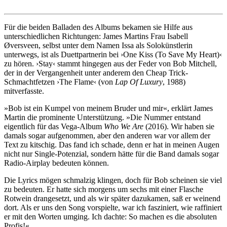
Für die beiden Balladen des Albums bekamen sie Hilfe aus
unterschiedlichen Richtungen: James Martins Frau Isabell
Øversveen, selbst unter dem Namen Issa als Solokünstlerin
unterwegs, ist als Duettpartnerin bei ›One Kiss (To Save My Heart)‹
zu hören. ›Stay‹ stammt hingegen aus der Feder von Bob Mitchell,
der in der Vergangenheit unter anderem den Cheap Trick-
Schmachtfetzen ›The Flame‹ (von
Lap Of Luxury
, 1988)
mitverfasste.
»Bob ist ein Kumpel von meinem Bruder und mir«, erklärt James
Martin die prominente Unterstützung. »Die Nummer entstand
eigentlich für das Vega-Album
Who We Are
(2016). Wir haben sie
damals sogar aufgenommen, aber den anderen war vor allem der
Text zu kitschig. Das fand ich schade, denn er hat in meinen Augen
nicht nur Single-Potenzial, sondern hätte für die Band damals sogar
Radio-Airplay bedeuten können.
Die Lyrics mögen schmalzig klingen, doch für Bob scheinen sie viel
zu bedeuten. Er hatte sich morgens um sechs mit einer Flasche
Rotwein drangesetzt, und als wir später dazukamen, saß er weinend
dort. Als er uns den Song vorspielte, war ich fasziniert, wie raffiniert
er mit den Worten umging. Ich dachte: So machen es die absoluten
Profis!«