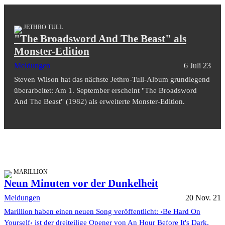
JETHRO TULL
"The Broadsword And The Beast" als
Monster-Edition
Meldungen
6 Juli 23
Steven Wilson hat das nächste Jethro-Tull-Album grundlegend
überarbeitet: Am 1. September erscheint "The Broadsword
And The Beast" (1982) als erweiterte Monster-Edition.
MARILLION
Neun Minuten vor der Dunkelheit
Meldungen
20 Nov. 21
Marillion haben einen neuen Song veröffentlicht: ›Be Hard On
Yourself‹ ist der dreiteilige Opener von An Hour Before It's Dark,