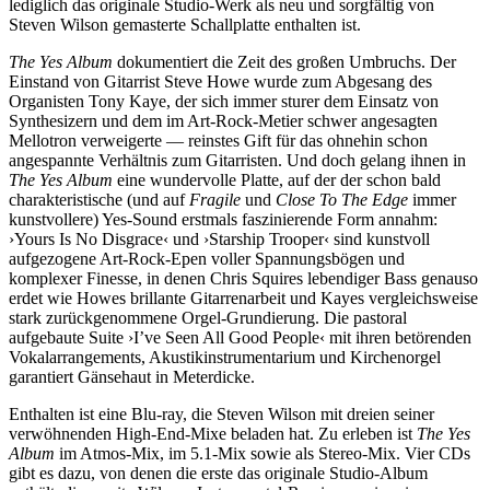
lediglich das originale Studio-Werk als neu und sorgfältig von
Steven Wilson gemasterte Schallplatte enthalten ist.
The Yes Album
dokumentiert die Zeit des großen Umbruchs. Der
Einstand von Gitarrist Steve Howe wurde zum Abgesang des
Organisten Tony Kaye, der sich immer sturer dem Einsatz von
Synthesizern und dem im Art-Rock-Metier schwer angesagten
Mellotron verweigerte — reinstes Gift für das ohnehin schon
angespannte Verhältnis zum Gitarristen. Und doch gelang ihnen in
The Yes Album
eine wundervolle Platte, auf der der schon bald
charakteristische (und auf
Fragile
und
Close To The Edge
immer
kunstvollere) Yes-Sound erstmals faszinierende Form annahm:
›Yours Is No Disgrace‹ und ›Starship Trooper‹ sind kunstvoll
aufgezogene Art-Rock-Epen voller Spannungsbögen und
komplexer Finesse, in denen Chris Squires lebendiger Bass genauso
erdet wie Howes brillante Gitarrenarbeit und Kayes vergleichsweise
stark zurückgenommene Orgel-Grundierung. Die pastoral
aufgebaute Suite ›I’ve Seen All Good People‹ mit ihren betörenden
Vokalarrangements, Akustikinstrumentarium und Kirchenorgel
garantiert Gänsehaut in Meterdicke.
Enthalten ist eine Blu-ray, die Steven Wilson mit dreien seiner
verwöhnenden High-End-Mixe beladen hat. Zu erleben ist
The Yes
Album
im Atmos-Mix, im 5.1-Mix sowie als Stereo-Mix. Vier CDs
gibt es dazu, von denen die erste das originale Studio-Album