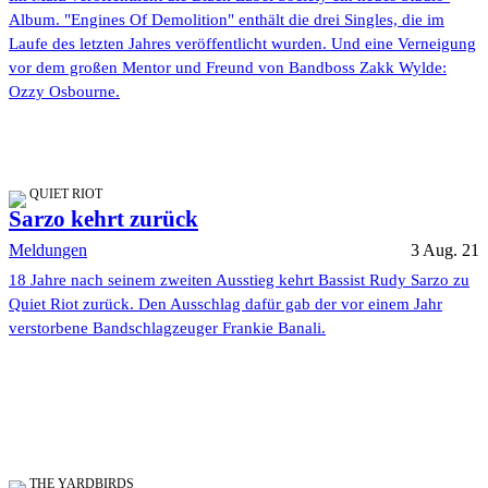
Album. "Engines Of Demolition" enthält die drei Singles, die im
Laufe des letzten Jahres veröffentlicht wurden. Und eine Verneigung
vor dem großen Mentor und Freund von Bandboss Zakk Wylde:
Ozzy Osbourne.
QUIET RIOT
Sarzo kehrt zurück
Meldungen
3 Aug. 21
18 Jahre nach seinem zweiten Ausstieg kehrt Bassist Rudy Sarzo zu
Quiet Riot zurück. Den Ausschlag dafür gab der vor einem Jahr
verstorbene Bandschlagzeuger Frankie Banali.
THE YARDBIRDS