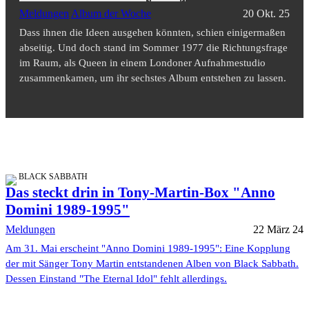
Meldungen
Album der Woche
20 Okt. 25
Dass ihnen die Ideen ausgehen könnten, schien einigermaßen
abseitig. Und doch stand im Sommer 1977 die Richtungsfrage
im Raum, als Queen in einem Londoner Aufnahmestudio
zusammenkamen, um ihr sechstes Album entstehen zu lassen.
BLACK SABBATH
Das steckt drin in Tony-Martin-Box "Anno
Domini 1989-1995"
Meldungen
22 März 24
Am 31. Mai erscheint "Anno Domini 1989-1995": Eine Kopplung
der mit Sänger Tony Martin entstandenen Alben von Black Sabbath.
Dessen Einstand "The Eternal Idol" fehlt allerdings.