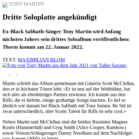
TONY MARTIN
Dritte Soloplatte angekündigt
Ex-Black Sabbath-Sänger Tony Martin wird Anfang
nächsten Jahres sein drittes Soloalbum veröffentlichen:
Thorns
kommt am 22. Januar 2022.
TEXT:
MAXIMILIAN BLOM
Martin schrieb das Album gemeinsam mit Gitarrist Scott McClellan,
den er in höchsten Tönen lobt: »Er ist neu auf der Weltbühne, hat
sich aber als ebenbürtiger Partner erwiesen. Ich konnte aus den
Riffs, die er lieferte, einige großartige Songs machen. Es lief so
ähnlich wie damals bei Black Sabbath mit Tony Iommi. Ihr Stil ist
zwar unterschiedlich, aber Scotts Talent für Riffs ist sehr cool.«
Neben Martin und McClellan sind die beiden Bassisten Magnus
Rosén (Hammerfall) und Greg Smith (Alice Cooper, Rainbow)
sowie Venom-Schlagzeuger Danny Needham auf dem Nachfolger
von
Scream
(2005) zu hören.