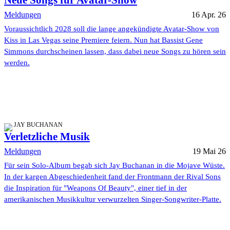
Neue Songs für Avatar-Show
Meldungen
16 Apr. 26
Voraussichtlich 2028 soll die lange angekündigte Avatar-Show von
Kiss in Las Vegas seine Premiere feiern. Nun hat Bassist Gene
Simmons durchscheinen lassen, dass dabei neue Songs zu hören sein
werden.
JAY BUCHANAN
Verletzliche Musik
Meldungen
19 Mai 26
Für sein Solo-Album begab sich Jay Buchanan in die Mojave Wüste.
In der kargen Abgeschiedenheit fand der Frontmann der Rival Sons
die Inspiration für "Weapons Of Beauty", einer tief in der
amerikanischen Musikkultur verwurzelten Singer-Songwriter-Platte.