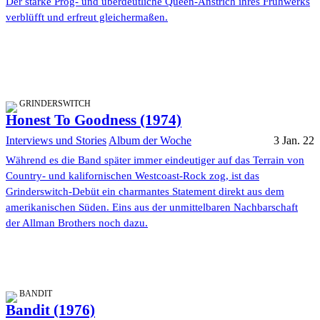
Der starke Prog- und überdeutliche Queen-Anstrich ihres Frühwerks
verblüfft und erfreut gleichermaßen.
GRINDERSWITCH
Honest To Goodness (1974)
Interviews und Stories
Album der Woche
3 Jan. 22
Während es die Band später immer eindeutiger auf das Terrain von
Country- und kalifornischen Westcoast-Rock zog, ist das
Grinderswitch-Debüt ein charmantes Statement direkt aus dem
amerikanischen Süden. Eins aus der unmittelbaren Nachbarschaft
der Allman Brothers noch dazu.
BANDIT
Bandit (1976)