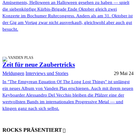
Amüsements, Helloween an Halloween gesehen zu haben — spielt
die siebenköpfige Kürbis-Brigade Ende Oktober gleich zwei
Konzerte im Bochumer Ruhrcongress. Anders als am 31. Oktober ist
der Gig am Vortag zwar nicht ausverkauft, gleichwohl aber auch gut
besucht.
VANDEN PLAS
Zeit für neue Zaubertricks
Meldungen
Interviews und Stories
29 Mai 24
In "The Empyrean Equation Of The Long Lost Things" ist unlängst
ein neues Album von Vanden Plas erschienen. Auch mit ihrem neuen
Keyboarder Alessandro Del Vecchio bleiben die Pfälzer eine der
wertvollsten Bands im internationalen Progressive Metal — und
klingen ganz nach sich selbst.
ROCKS PRÄSENTIERT