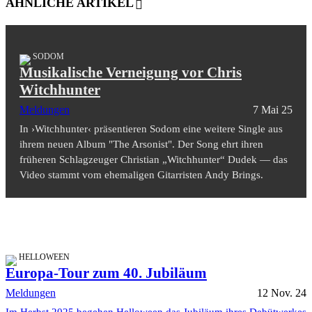
ÄHNLICHE ARTIKEL
SODOM
Musikalische Verneigung vor Chris
Witchhunter
Meldungen
7 Mai 25
In ›Witchhunter‹ präsentieren Sodom eine weitere Single aus
ihrem neuen Album "The Arsonist". Der Song ehrt ihren
früheren Schlagzeuger Christian „Witchhunter“ Dudek — das
Video stammt vom ehemaligen Gitarristen Andy Brings.
HELLOWEEN
Europa-Tour zum 40. Jubiläum
Meldungen
12 Nov. 24
Im Herbst 2025 begehen Helloween das Jubiläum ihres Debütwerkes