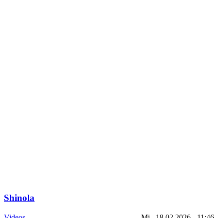
Shinola
Videos
Mi., 18.02.2026 - 11:46