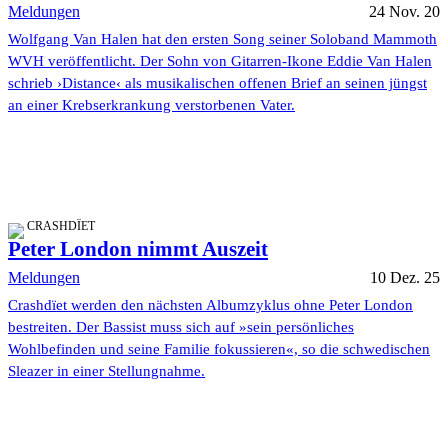
Meldungen
24 Nov. 20
Wolfgang Van Halen hat den ersten Song seiner Soloband Mammoth
WVH veröffentlicht. Der Sohn von Gitarren-Ikone Eddie Van Halen
schrieb ›Distance‹ als musikalischen offenen Brief an seinen jüngst
an einer Krebserkrankung verstorbenen Vater.
CRASHDÏET
Peter London nimmt Auszeit
Meldungen
10 Dez. 25
Crashdïet werden den nächsten Albumzyklus ohne Peter London
bestreiten. Der Bassist muss sich auf »sein persönliches
Wohlbefinden und seine Familie fokussieren«, so die schwedischen
Sleazer in einer Stellungnahme.