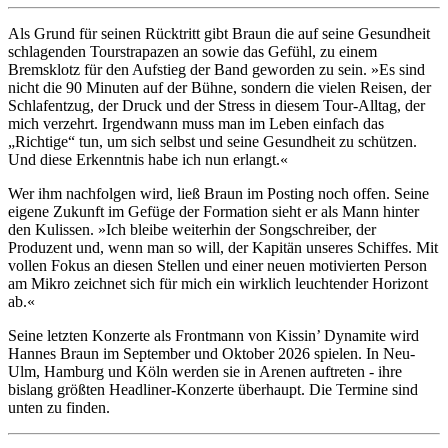
Als Grund für seinen Rücktritt gibt Braun die auf seine Gesundheit
schlagenden Tourstrapazen an sowie das Gefühl, zu einem
Bremsklotz für den Aufstieg der Band geworden zu sein. »Es sind
nicht die 90 Minuten auf der Bühne, sondern die vielen Reisen, der
Schlafentzug, der Druck und der Stress in diesem Tour-Alltag, der
mich verzehrt. Irgendwann muss man im Leben einfach das
„Richtige“ tun, um sich selbst und seine Gesundheit zu schützen.
Und diese Erkenntnis habe ich nun erlangt.«
Wer ihm nachfolgen wird, ließ Braun im Posting noch offen. Seine
eigene Zukunft im Gefüge der Formation sieht er als Mann hinter
den Kulissen. »Ich bleibe weiterhin der Songschreiber, der
Produzent und, wenn man so will, der Kapitän unseres Schiffes. Mit
vollen Fokus an diesen Stellen und einer neuen motivierten Person
am Mikro zeichnet sich für mich ein wirklich leuchtender Horizont
ab.«
Seine letzten Konzerte als Frontmann von Kissin’ Dynamite wird
Hannes Braun im September und Oktober 2026 spielen. In Neu-
Ulm, Hamburg und Köln werden sie in Arenen auftreten - ihre
bislang größten Headliner-Konzerte überhaupt. Die Termine sind
unten zu finden.