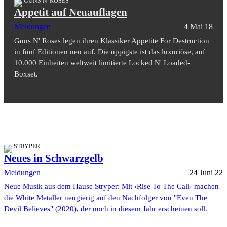
GUNS N' ROSES
Appetit auf Neuauflagen
Meldungen
4 Mai 18
Guns N' Roses legen ihren Klassiker Appetite For Destruction
in fünf Editionen neu auf. Die üppigste ist das luxuriöse, auf
10.000 Einheiten weltweit limitierte Locked N' Loaded-
Boxset.
STRYPER
Neues in Schwarzgelb
Meldungen
24 Juni 22
Neue Musik aus dem Hause Stryper: Mit ›Rise To The Call‹ machen
die White Metaller neugierig auf den Nachfolger von "Even The
Devil Believes" (2020), der noch in diesem Jahr erscheinen soll.