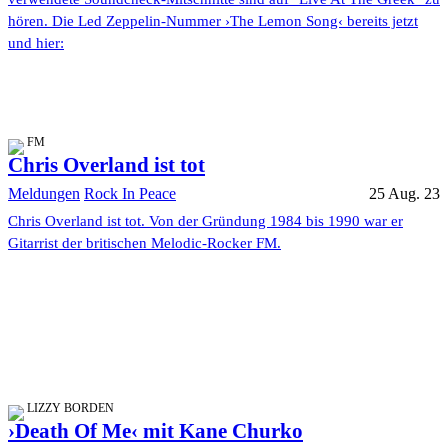
hören. Die Led Zeppelin-Nummer ›The Lemon Song‹ bereits jetzt
und hier:
FM
Chris Overland ist tot
Meldungen
Rock In Peace
25 Aug. 23
Chris Overland ist tot. Von der Gründung 1984 bis 1990 war er
Gitarrist der britischen Melodic-Rocker FM.
LIZZY BORDEN
›Death Of Me‹ mit Kane Churko