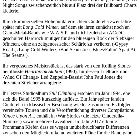
Night Songs zwischenzeitlich bis auf Platz drei der Billboard-Charts
kletterte.
Ihren kommerziellen Höhepunkt erreichten Cinderella zwei Jahre
später mit
Long Cold Winter
, auf dem sie ihren zunächst noch an
Glam-Metal-Bands wie W.A.S.P. und nicht zuletzt an AC/DC
geschulten Hardrock mutiger für den bluesigen Rock der Siebziger
öffneten, ohne an zeitgenössischer Schärfe zu verlieren (›Gypsy
Road‹, ›Long Cold Winter‹, ›Bad Seamstress Blues/Fallin' Apart At
The Seams‹).
Ihr vergessenes Meisterstück ist das stark von den Rolling Stones
beinflusste
Heartbreak Station
(1990), für dessen Titeltrack und
›Wind Of Change‹ Led Zeppelin-Bassist John Paul Jones die
dezenten Streicher arrangierte.
Ihr letztes Studioalbum
Still Climbing
erschien im Jahr 1994, ehe
sich die Band 1995 kurzzeitig auflöste. Ein Jahr später fanden
Cinderella in klassischer Besetzung wieder zusammen: Es folgten
vereinzelte Touren und die Veröffentlichung diverser Compilations
(
Once Upon A...
enthält in ›War Stories‹ die letzte Cinderella-
Nummer) sowie mehrere Livealben. Im Jahr 2017 erklärte
Frontmann Kiefer, dass es wegen unüberbrückbarer Differenzen
zwischen den Mitgliedern keine weiteren Pläne für die Band gäbe.