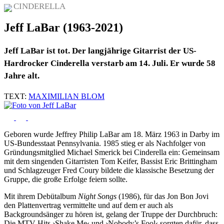
CINDERELLA
Jeff LaBar (1963-2021)
Jeff LaBar ist tot. Der langjährige Gitarrist der US-
Hardrocker Cinderella verstarb am 14. Juli. Er wurde 58
Jahre alt.
TEXT:
MAXIMILIAN BLOM
Geboren wurde Jeffrey Philip LaBar am 18. März 1963 in Darby im
US-Bundesstaat Pennsylvania. 1985 stieg er als Nachfolger von
Gründungsmitglied Michael Smerick bei Cinderella ein: Gemeinsam
mit dem singenden Gitarristen Tom Keifer, Bassist Eric Brittingham
und Schlagzeuger Fred Coury bildete die klassische Besetzung der
Gruppe, die große Erfolge feiern sollte.
Mit ihrem Debütalbum
Night Songs
(1986), für das Jon Bon Jovi
den Plattenvertrag vermittelte und auf dem er auch als
Backgroundsänger zu hören ist, gelang der Truppe der Durchbruch:
Die MTV-Hits ›Shake Me‹ und ›Nobody’s Fool‹ sorgten dafür, dass