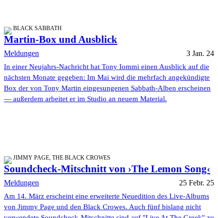
BLACK SABBATH
Martin-Box und Ausblick
Meldungen
3 Jan. 24
In einer Neujahrs-Nachricht hat Tony Iommi einen Ausblick auf die
nächsten Monate gegeben: Im Mai wird die mehrfach angekündigte
Box der von Tony Martin eingesungenen Sabbath-Alben erscheinen
— außerdem arbeitet er im Studio an neuem Material.
JIMMY PAGE, THE BLACK CROWES
Soundcheck-Mitschnitt von ›The Lemon Song‹
Meldungen
25 Febr. 25
Am 14. März erscheint eine erweiterte Neuedition des Live-Albums
von Jimmy Page und den Black Crowes. Auch fünf bislang nicht
verwendete Soundcheck-Mitschnitte sind auf "Live At The Greek" zu