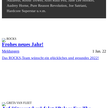
Nazareth, Robin Trower, Axel Rudi Pell, Jane Lee Hooker,
Audrey Horne, Pure Reason Revolution, Joe Satriani,
Hardcore Superstar u.v.m.
ROCKS
Frohes neues Jahr!
Meldungen
1 Jan. 22
Das ROCKS-Team wünscht ein glückliches und gesundes 2022!
GRETA VAN FLEET