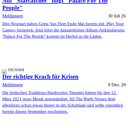
Auf "Starcatcher" folgt "Palace For The
People"
Meldungen
30 Juli 26
Den Neustart haben Greta Van Fleet Ende Mai bereits mit ›Play Your
Games‹ besiegelt. Jetzt folgt die dazugehörige Album-Ankündigung:
"Palace For The People" kommt im Herbst in die Läden.
THUNDER
Der richtige Krach für Krisen
Meldungen
9 Dez. 20
Die britischen Traditions-Hardrocker Thunder haben für den 12.
März 2021 neue Musik angekündigt. All The Right Noises liegt
allerdings schon etwas länger in der Schublade und sollte eigentlich
bereits diesen September erscheinen.