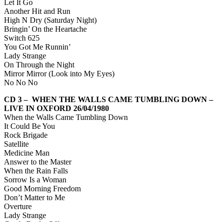
Let It Go
Another Hit and Run
High N Dry (Saturday Night)
Bringin’ On the Heartache
Switch 625
You Got Me Runnin’
Lady Strange
On Through the Night
Mirror Mirror (Look into My Eyes)
No No No
CD 3 – WHEN THE WALLS CAME TUMBLING DOWN –
LIVE IN OXFORD 26/04/1980
When the Walls Came Tumbling Down
It Could Be You
Rock Brigade
Satellite
Medicine Man
Answer to the Master
When the Rain Falls
Sorrow Is a Woman
Good Morning Freedom
Don’t Matter to Me
Overture
Lady Strange