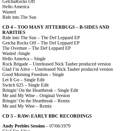
GetchaRocks Off
Hello America
Wasted
Ride into The Sun
CD 4 – TOO MANY JITTERBUGS – B-SIDES AND
RARITIES
Ride into The Sun – The Def Leppard EP
Getcha Rocks Off – The Def Leppard EP
The Overture – The Def Leppard EP
Wasted -Single
Hello America – Single
Rock Brigade – Unreleased Nick Tauber produced version
Glad I’m Alive – Unreleased Nick Tauber produced version
Good Morning Freedom – Single
Let It Go – Single Edit
Switch 625 – Single Edit
Bringin’ On the Heartbreak – Single Edit
Me and My Wine – Original Version
Bringin’ On the Heartbreak – Remix
Me and My Wine – Remix
CD 5 – RAW: EARLY BBC RECORDINGS
Andy Peebles Session
– 07/06/1979