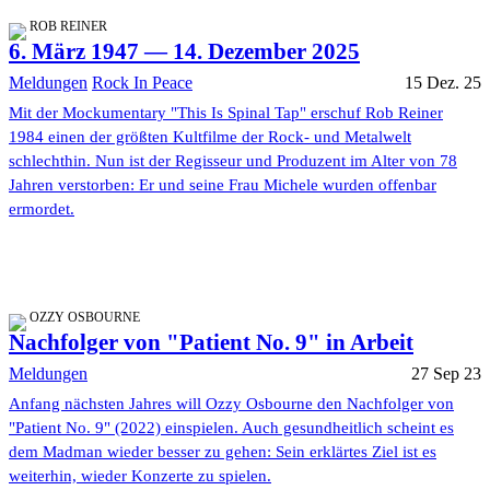
ROB REINER
6. März 1947 — 14. Dezember 2025
Meldungen
Rock In Peace
15 Dez. 25
Mit der Mockumentary "This Is Spinal Tap" erschuf Rob Reiner
1984 einen der größten Kultfilme der Rock- und Metalwelt
schlechthin. Nun ist der Regisseur und Produzent im Alter von 78
Jahren verstorben: Er und seine Frau Michele wurden offenbar
ermordet.
OZZY OSBOURNE
Nachfolger von "Patient No. 9" in Arbeit
Meldungen
27 Sep 23
Anfang nächsten Jahres will Ozzy Osbourne den Nachfolger von
"Patient No. 9" (2022) einspielen. Auch gesundheitlich scheint es
dem Madman wieder besser zu gehen: Sein erklärtes Ziel ist es
weiterhin, wieder Konzerte zu spielen.