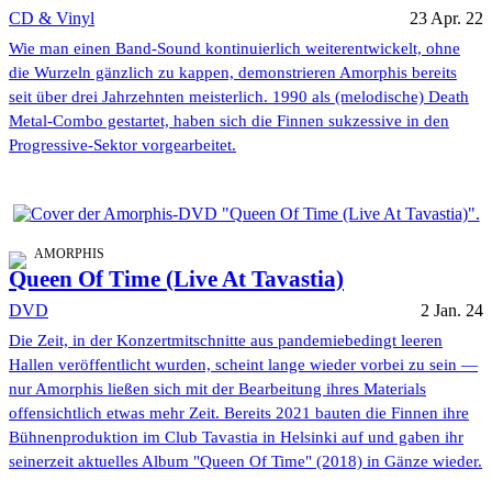
CD & Vinyl
23 Apr. 22
Wie man einen Band-Sound kontinuierlich weiterentwickelt, ohne
die Wurzeln gänzlich zu kappen, demonstrieren Amorphis bereits
seit über drei Jahrzehnten meisterlich. 1990 als (melodische) Death
Metal-Combo gestartet, haben sich die Finnen sukzessive in den
Progressive-Sektor vorgearbeitet.
AMORPHIS
Queen Of Time (Live At Tavastia)
DVD
2 Jan. 24
Die Zeit, in der Konzertmitschnitte aus pandemiebedingt leeren
Hallen veröffentlicht wurden, scheint lange wieder vorbei zu sein —
nur Amorphis ließen sich mit der Bearbeitung ihres Materials
offensichtlich etwas mehr Zeit. Bereits 2021 bauten die Finnen ihre
Bühnenproduktion im Club Tavastia in Helsinki auf und gaben ihr
seinerzeit aktuelles Album "Queen Of Time" (2018) in Gänze wieder.