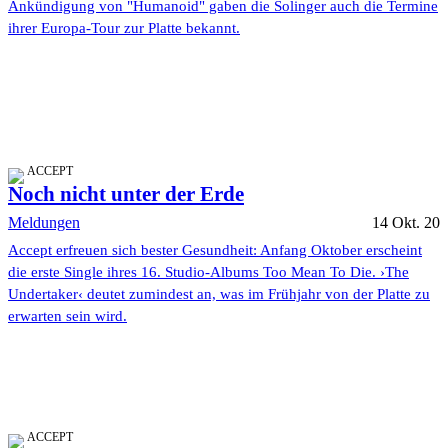
Ankündigung von "Humanoid" gaben die Solinger auch die Termine
ihrer Europa-Tour zur Platte bekannt.
ACCEPT
Noch nicht unter der Erde
Meldungen
14 Okt. 20
Accept erfreuen sich bester Gesundheit: Anfang Oktober erscheint
die erste Single ihres 16. Studio-Albums Too Mean To Die. ›The
Undertaker‹ deutet zumindest an, was im Frühjahr von der Platte zu
erwarten sein wird.
ACCEPT