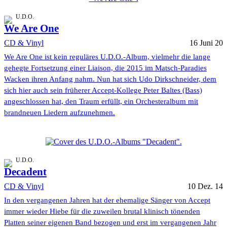
U.D.O.
We Are One
CD & Vinyl
16 Juni 20
We Are One ist kein reguläres U.D.O.-Album, vielmehr die lange
gehegte Fortsetzung einer Liaison, die 2015 im Matsch-Paradies
Wacken ihren Anfang nahm. Nun hat sich Udo Dirkschneider, dem
sich hier auch sein früherer Accept-Kollege Peter Baltes (Bass)
angeschlossen hat, den Traum erfüllt, ein Orchesteralbum mit
brandneuen Liedern aufzunehmen.
U.D.O.
Decadent
CD & Vinyl
10 Dez. 14
In den vergangenen Jahren hat der ehemalige Sänger von Accept
immer wieder Hiebe für die zuweilen brutal klinisch tönenden
Platten seiner eigenen Band bezogen und erst im vergangenen Jahr