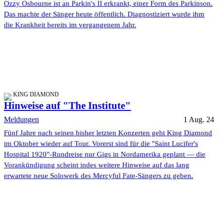
Ozzy Osbourne ist an Parkin's II erkrankt, einer Form des Parkinson.
Das machte der Sänger heute öffentlich. Diagnostiziert wurde ihm
die Krankheit bereits im vergangenem Jahr.
KING DIAMOND
Hinweise auf "The Institute"
Meldungen
1 Aug. 24
Fünf Jahre nach seinen bisher letzten Konzerten geht King Diamond
im Oktober wieder auf Tour. Vorerst sind für die "Saint Lucifer's
Hospital 1920"-Rundreise nur Gigs in Nordamerika geplant — die
Vorankündigung scheint indes weitere Hinweise auf das lang
erwartete neue Solowerk des Mercyful Fate-Sängers zu geben.