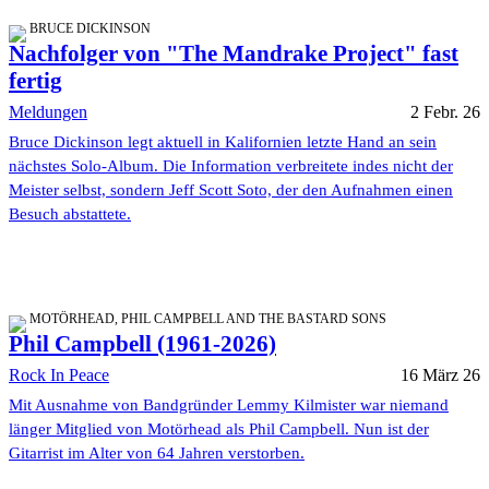
BRUCE DICKINSON
Nachfolger von "The Mandrake Project" fast
fertig
Meldungen
2 Febr. 26
Bruce Dickinson legt aktuell in Kalifornien letzte Hand an sein
nächstes Solo-Album. Die Information verbreitete indes nicht der
Meister selbst, sondern Jeff Scott Soto, der den Aufnahmen einen
Besuch abstattete.
MOTÖRHEAD, PHIL CAMPBELL AND THE BASTARD SONS
Phil Campbell (1961-2026)
Rock In Peace
16 März 26
Mit Ausnahme von Bandgründer Lemmy Kilmister war niemand
länger Mitglied von Motörhead als Phil Campbell. Nun ist der
Gitarrist im Alter von 64 Jahren verstorben.