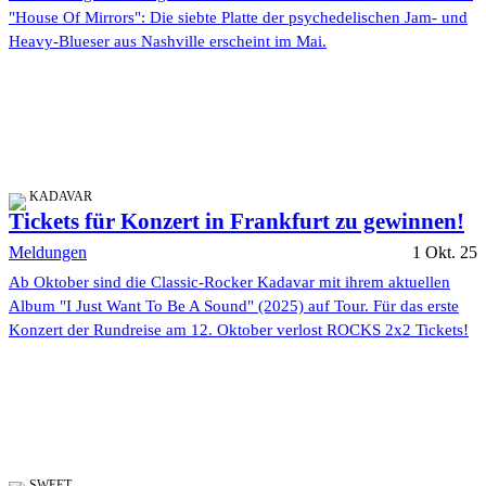
"House Of Mirrors": Die siebte Platte der psychedelischen Jam- und
Heavy-Blueser aus Nashville erscheint im Mai.
KADAVAR
Tickets für Konzert in Frankfurt zu gewinnen!
Meldungen
1 Okt. 25
Ab Oktober sind die Classic-Rocker Kadavar mit ihrem aktuellen
Album "I Just Want To Be A Sound" (2025) auf Tour. Für das erste
Konzert der Rundreise am 12. Oktober verlost ROCKS 2x2 Tickets!
SWEET