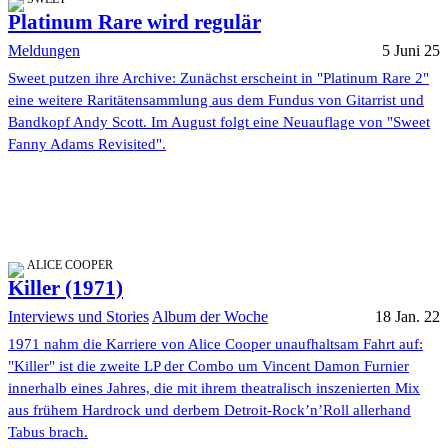
Platinum Rare wird regulär
Meldungen
5 Juni 25
Sweet putzen ihre Archive: Zunächst erscheint in "Platinum Rare 2"
eine weitere Raritätensammlung aus dem Fundus von Gitarrist und
Bandkopf Andy Scott. Im August folgt eine Neuauflage von "Sweet
Fanny Adams Revisited".
ALICE COOPER
Killer (1971)
Interviews und Stories
Album der Woche
18 Jan. 22
1971 nahm die Karriere von Alice Cooper unaufhaltsam Fahrt auf:
"Killer" ist die zweite LP der Combo um Vincent Damon Furnier
innerhalb eines Jahres, die mit ihrem theatralisch inszenierten Mix
aus frühem Hardrock und derbem Detroit-Rock’n’Roll allerhand
Tabus brach.