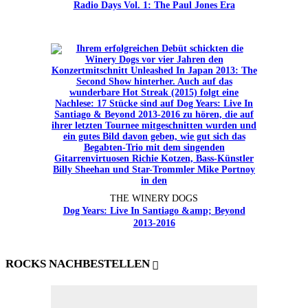
Radio Days Vol. 1: The Paul Jones Era
THE WINERY DOGS
Dog Years: Live In Santiago &amp; Beyond
2013-2016
ROCKS NACHBESTELLEN