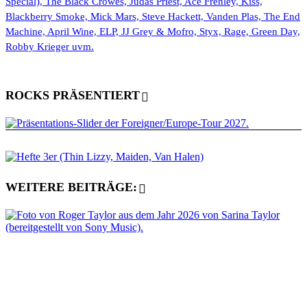
Special), The Black Crowes, Judas Priest, Ace Frehley, Kiss,
Blackberry Smoke, Mick Mars, Steve Hackett, Vanden Plas, The End
Machine, April Wine, ELP, JJ Grey & Mofro, Styx, Rage, Green Day,
Robby Krieger uvm.
ROCKS PRÄSENTIERT
WEITERE BEITRÄGE: