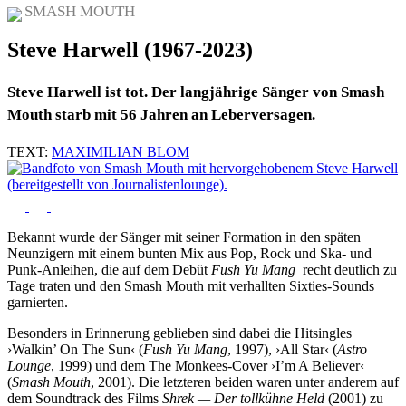
SMASH MOUTH
Steve Harwell (1967-2023)
Steve Harwell ist tot. Der langjährige Sänger von Smash
Mouth starb mit 56 Jahren an Leberversagen.
TEXT:
MAXIMILIAN BLOM
Bekannt wurde der Sänger mit seiner Formation in den späten
Neunzigern mit einem bunten Mix aus Pop, Rock und Ska- und
Punk-Anleihen, die auf dem Debüt
Fush Yu Mang
recht deutlich zu
Tage traten und den Smash Mouth mit verhallten Sixties-Sounds
garnierten.
Besonders in Erinnerung geblieben sind dabei die Hitsingles
›Walkin’ On The Sun‹ (
Fush Yu Mang
, 1997), ›All Star‹ (
Astro
Lounge
, 1999) und dem The Monkees-Cover ›I’m A Believer‹
(
Smash Mouth
, 2001). Die letzteren beiden waren unter anderem auf
dem Soundtrack des Films
Shrek — Der tollkühne Held
(2001) zu