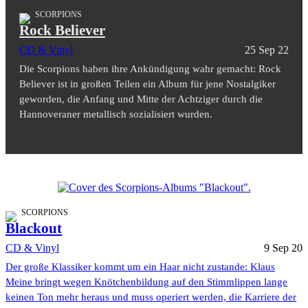
SCORPIONS
Rock Believer
CD & Vinyl
25 Sep 22
Die Scorpions haben ihre Ankündigung wahr gemacht: Rock
Believer ist in großen Teilen ein Album für jene Nostalgiker
geworden, die Anfang und Mitte der Achtziger durch die
Hannoveraner metallisch sozialisiert wurden.
SCORPIONS
Blackout
CD & Vinyl
9 Sep 20
Der große Klassiker kommt um ein Haar nicht zustande: Klaus
Meine bringt wegen Knötchenbildung auf den Stimmlippen lange
keinen Ton mehr heraus und muss operiert werden, die Karriere der