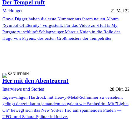
Der Tempel ruft
Meldungen
21 Mai 22
Grave Digger haben die erste Nummer aus ihrem neuen Album
"Symbol Of Eternity" vorgestellt. Für das Video zu ›Hell Is My
Purgatory‹ schlüpft Schlagzeuger Marcus Kniep in die Rolle des
Hugo von Payens, des ersten Großmeisters der Tempelritter.
SANHEDRIN
Her mit den Abenteuern!
Interviews und Stories
28 Okt. 22
Eigenwilligen Hardrock mit Heavy-Metal-Schimmer zu versehen,
gelingt derzeit kaum jemandem so galant wie Sanhedrin. Mit "Lights
On" bewegt sich das New Yorker Trio auf spannenden Pfaden —
UFO- und Sahara-Splitter inklusive.