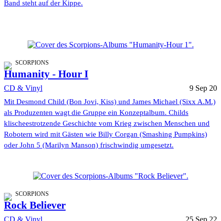
Band steht auf der Kippe.
SCORPIONS
Humanity - Hour I
CD & Vinyl
9 Sep 20
Mit Desmond Child (Bon Jovi, Kiss) und James Michael (Sixx A.M.)
als Produzenten wagt die Gruppe ein Konzeptalbum. Childs
klischeestrotzende Geschichte vom Krieg zwischen Menschen und
Robotern wird mit Gästen wie Billy Corgan (Smashing Pumpkins)
oder John 5 (Marilyn Manson) frischwindig umgesetzt.
SCORPIONS
Rock Believer
CD & Vinyl
25 Sep 22