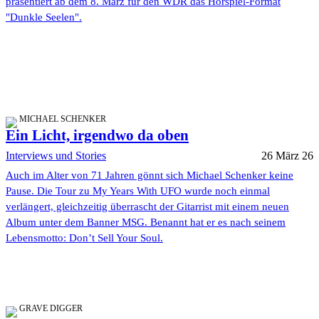
präsentiert ab dem 8. März für den WDR das Hörspiel-Format
"Dunkle Seelen".
MICHAEL SCHENKER
Ein Licht, irgendwo da oben
Interviews und Stories
26 März 26
Auch im Alter von 71 Jahren gönnt sich Michael Schenker keine
Pause. Die Tour zu My Years With UFO wurde noch einmal
verlängert, gleichzeitig überrascht der Gitarrist mit einem neuen
Album unter dem Banner MSG. Benannt hat er es nach seinem
Lebensmotto: Don’t Sell Your Soul.
GRAVE DIGGER