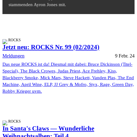
stammenden Ayron Jones mit.
ROCKS
Jetzt neu: ROCKS Nr. 99 (02/2024)
Meldungen
9 Febr. 24
Das neue ROCKS ist da! Diesmal mit dabei: Bruce Dickinson (Titel-
Special), The Black Crowes, Judas Priest, Ace Frehley, Kiss,
Blackberry Smoke, Mick Mars, Steve Hackett, Vanden Plas, The End
Machine, April Wine, ELP, JJ Grey & Mofro, Styx, Rage, Green Day,
Robby Krieger uvm.
ROCKS
In Santa's Claws — Wunderliche
Weihnachtsalben: Teil 4