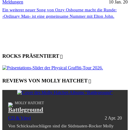
Meldungen
10 Jan. 20
Ein weiterer neuer Song von Ozzy Osbourne macht die Runde:
›Ordinary Man‹ ist eine gemeinsame Nummer mit Elton John.
ROCKS PRÄSENTIERT
REVIEWS VON MOLLY HATCHET
MOLLY HATCHET
Battleground
CD & Vinyl
2 Apr. 20
Von Schicksalsschlägen sind die Südstaaten-Rocker Molly