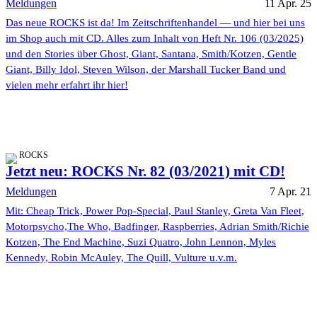
Meldungen
11 Apr. 25
Das neue ROCKS ist da! Im Zeitschriftenhandel — und hier bei uns
im Shop auch mit CD. Alles zum Inhalt von Heft Nr. 106 (03/2025)
und den Stories über Ghost, Giant, Santana, Smith/Kotzen, Gentle
Giant, Billy Idol, Steven Wilson, der Marshall Tucker Band und
vielen mehr erfahrt ihr hier!
ROCKS
Jetzt neu: ROCKS Nr. 82 (03/2021) mit CD!
Meldungen
7 Apr. 21
Mit: Cheap Trick, Power Pop-Special, Paul Stanley, Greta Van Fleet,
Motorpsycho,The Who, Badfinger, Raspberries, Adrian Smith/Richie
Kotzen, The End Machine, Suzi Quatro, John Lennon, Myles
Kennedy, Robin McAuley, The Quill, Vulture u.v.m.