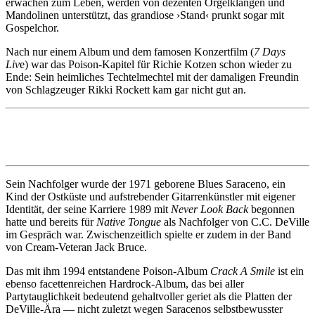
erwachen zum Leben, werden von dezenten Orgelklängen und
Mandolinen unterstützt, das grandiose ›Stand‹ prunkt sogar mit
Gospelchor.
Nach nur einem Album und dem famosen Konzertfilm (
7 Days
Liv
e) war das Poison-Kapitel für Richie Kotzen schon wieder zu
Ende: Sein heimliches Techtelmechtel mit der damaligen Freundin
von Schlagzeuger Rikki Rockett kam gar nicht gut an.
Sein Nachfolger wurde der 1971 geborene Blues Saraceno, ein
Kind der Ostküste und aufstrebender Gitarrenkünstler mit eigener
Identität, der seine Karriere 1989 mit
Never Look Back
begonnen
hatte und bereits für
Native Tongue
als Nachfolger von C.C. DeVille
im Gespräch war. Zwischenzeitlich spielte er zudem in der Band
von Cream-Veteran Jack Bruce.
Das mit ihm 1994 entstandene Poison-Album
Crack A Smile
ist ein
ebenso facettenreichen Hardrock-Album, das bei aller
Partytauglichkeit bedeutend gehaltvoller geriet als die Platten der
DeVille-Ära — nicht zuletzt wegen Saracenos selbstbewusster