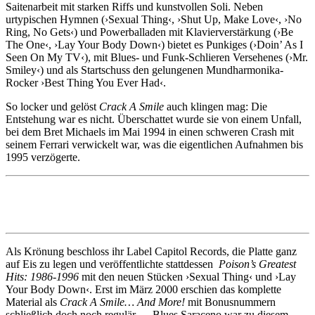
Saitenarbeit mit starken Riffs und kunstvollen Soli. Neben
urtypischen Hymnen (›Sexual Thing‹, ›Shut Up, Make Love‹, ›No
Ring, No Gets‹) und Powerballaden mit Klavierverstärkung (›Be
The One‹, ›Lay Your Body Down‹) bietet es Punkiges (›Doin’ As I
Seen On My TV‹), mit Blues- und Funk-Schlieren Versehenes (›Mr.
Smiley‹) und als Startschuss den gelungenen Mundharmonika-
Rocker ›Best Thing You Ever Had‹.
So locker und gelöst
Crack A Smile
auch klingen mag: Die
Entstehung war es nicht. Überschattet wurde sie von einem Unfall,
bei dem Bret Michaels im Mai 1994 in einen schweren Crash mit
seinem Ferrari verwickelt war, was die eigentlichen Aufnahmen bis
1995 verzögerte.
Als Krönung beschloss ihr Label Capitol Records, die Platte ganz
auf Eis zu legen und veröffentlichte stattdessen
Poison’s Greatest
Hits: 1986-1996
mit den neuen Stücken ›Sexual Thing‹ und ›Lay
Your Body Down‹. Erst im März 2000 erschien das komplette
Material als
Crack A Smile… And More!
mit Bonusnummern
schließlich doch noch regulär — Blues Saraceno war zu diesem