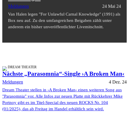
Meldungen
24 Mai 24
Van Halen legen "For Unlawful Carnal Knowledge" (1991) als
Box neu auf. Zu den umfangreichen Beigaben zählt unter
anderem ein bisher unveröffentlichter Livemitschnitt.
DREAM THEATER
Nächste „Parasomnia“-Single ›A Broken Man‹
Meldungen
4 Dez. 24
Dream Theater stellen in ›A Broken Man‹ einen weiteren Song aus
"Parasomnia" vor. Alle Infos zur neuen Platte mit Rückkehrer Mike
Portnoy gibt es im Titel-Special des neuen ROCKS Nr. 104
(01/2025), das ab Freitag im Handel erhältlich sein wird.