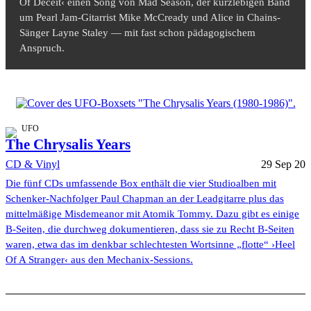
Of Deceit‹ einen Song von Mad Season, der kurzlebigen Band
um Pearl Jam-Gitarrist Mike McCready und Alice in Chains-
Sänger Layne Staley — mit fast schon pädagogischem
Anspruch.
UFO
The Chrysalis Years
CD & Vinyl
29 Sep 20
Die fünf CDs umfassende Box enthält die vier Studioalben mit
Schenker-Nachfolger Paul Chapman an der Leadgitarre plus das
mittelmäßige Misdemeanor mit Atomik Tommy. Dazu gibt es einige
B-Seiten, die durchweg dokumentieren, dass sie zu Recht B-Seiten
waren, etwa das im denkbar schlechtesten Wortsinne „flotte“ ›Heel
Of A Stranger‹ aus den Mechanix-Sessions.