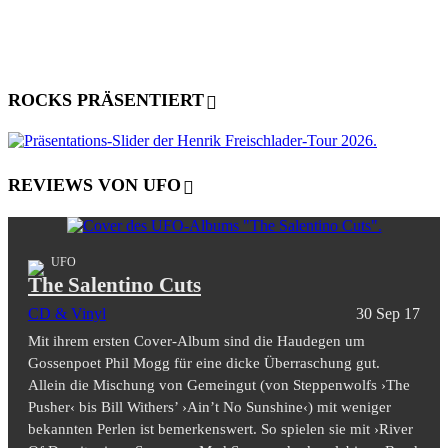
ROCKS PRÄSENTIERT
REVIEWS VON UFO
UFO
The Salentino Cuts
CD & Vinyl
30 Sep 17
Mit ihrem ersten Cover-Album sind die Haudegen um
Gossenpoet Phil Mogg für eine dicke Überraschung gut.
Allein die Mischung von Gemeingut (von Steppenwolfs ›The
Pusher‹ bis Bill Withers’ ›Ain’t No Sunshine‹) mit weniger
bekannten Perlen ist bemerkenswert. So spielen sie mit ›River