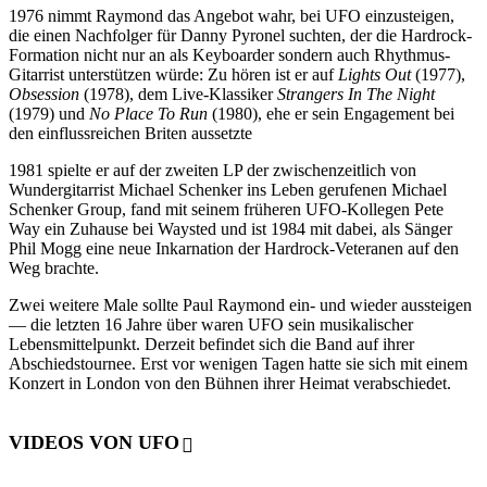
1976 nimmt Raymond das Angebot wahr, bei UFO einzusteigen,
die einen Nachfolger für Danny Pyronel suchten, der die Hardrock-
Formation nicht nur an als Keyboarder sondern auch Rhythmus-
Gitarrist unterstützen würde: Zu hören ist er auf
Lights Out
(1977),
Obsession
(1978), dem Live-Klassiker
Strangers In The Night
(1979) und
No Place To Run
(1980), ehe er sein Engagement bei
den einflussreichen Briten aussetzte
1981 spielte er auf der zweiten LP der zwischenzeitlich von
Wundergitarrist Michael Schenker ins Leben gerufenen Michael
Schenker Group, fand mit seinem früheren UFO-Kollegen Pete
Way ein Zuhause bei Waysted und ist 1984 mit dabei, als Sänger
Phil Mogg eine neue Inkarnation der Hardrock-Veteranen auf den
Weg brachte.
Zwei weitere Male sollte Paul Raymond ein- und wieder aussteigen
— die letzten 16 Jahre über waren UFO sein musikalischer
Lebensmittelpunkt. Derzeit befindet sich die Band auf ihrer
Abschiedstournee. Erst vor wenigen Tagen hatte sie sich mit einem
Konzert in London von den Bühnen ihrer Heimat verabschiedet.
VIDEOS VON UFO