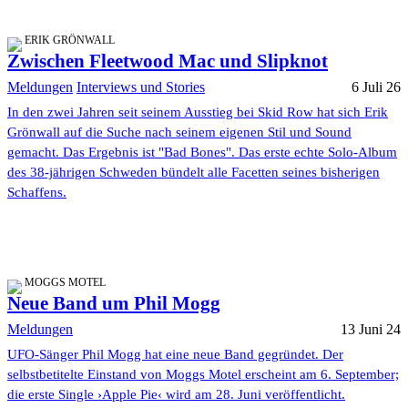
ERIK GRÖNWALL
Zwischen Fleetwood Mac und Slipknot
Meldungen
Interviews und Stories
6 Juli 26
In den zwei Jahren seit seinem Ausstieg bei Skid Row hat sich Erik
Grönwall auf die Suche nach seinem eigenen Stil und Sound
gemacht. Das Ergebnis ist "Bad Bones". Das erste echte Solo-Album
des 38-jährigen Schweden bündelt alle Facetten seines bisherigen
Schaffens.
MOGGS MOTEL
Neue Band um Phil Mogg
Meldungen
13 Juni 24
UFO-Sänger Phil Mogg hat eine neue Band gegründet. Der
selbstbetitelte Einstand von Moggs Motel erscheint am 6. September;
die erste Single ›Apple Pie‹ wird am 28. Juni veröffentlicht.