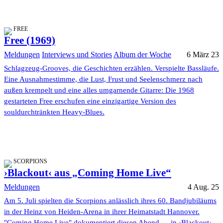
FREE
Free (1969)
Meldungen
Interviews und Stories
Album der Woche
6 März 23
Schlagzeug-Grooves, die Geschichten erzählen. Verspielte Bassläufe.
Eine Ausnahmestimme, die Lust, Frust und Seelenschmerz nach
außen krempelt und eine alles umgarnende Gitarre: Die 1968
gestarteten Free erschufen eine einzigartige Version des
souldurchtränkten Heavy-Blues.
SCORPIONS
›Blackout‹ aus „Coming Home Live“
Meldungen
4 Aug. 25
Am 5. Juli spielten die Scorpions anlässlich ihres 60. Bandjubiläums
in der Heinz von Heiden-Arena in ihrer Heimatstadt Hannover.
"Coming Home Live" dokumentiert diesen Abend — in ›Blackout‹