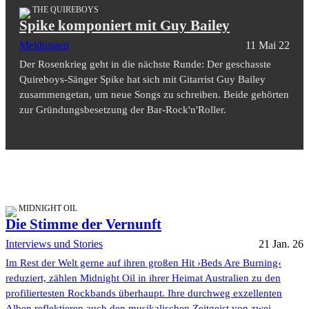
THE QUIREBOYS
Spike komponiert mit Guy Bailey
Meldungen
11 Mai 22
Der Rosenkrieg geht in die nächste Runde: Der geschasste
Quireboys-Sänger Spike hat sich mit Gitarrist Guy Bailey
zusammengetan, um neue Songs zu schreiben. Beide gehörten
zur Gründungsbesetzung der Bar-Rock'n'Roller.
MIDNIGHT OIL
Die Stimme der Vernunft
Interviews und Stories
21 Jan. 26
Im Rest der Welt gerne auf ihren großen Hit ›Beds Are Burning‹
reduziert, zählen Midnight Oil in ihrer Heimat Australien zu den
profiliertesten Rockbands überhaupt. Ihre durchweg exzellenten
Alben reflektieren auch den musikalischen Zeitgeist von zwei