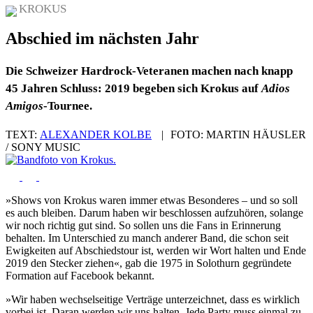
KROKUS
Abschied im nächsten Jahr
Die Schweizer Hardrock-Veteranen machen nach knapp
45 Jahren Schluss: 2019 begeben sich Krokus auf
Adios
Amigos
-Tournee.
TEXT:
ALEXANDER KOLBE
|
FOTO:
MARTIN HÄUSLER
/ SONY MUSIC
»Shows von Krokus waren immer etwas Besonderes – und so soll
es auch bleiben. Darum haben wir beschlossen aufzuhören, solange
wir noch richtig gut sind. So sollen uns die Fans in Erinnerung
behalten. Im Unterschied zu manch anderer Band, die schon seit
Ewigkeiten auf Abschiedstour ist, werden wir Wort halten und Ende
2019 den Stecker ziehen«, gab die 1975 in Solothurn gegründete
Formation auf Facebook bekannt.
»Wir haben wechselseitige Verträge unterzeichnet, dass es wirklich
vorbei ist. Daran werden wir uns halten. Jede Party muss einmal zu