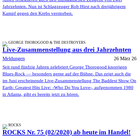
Jahrzehnten. Nun ist Schlagzeuger Rob Hirst nach dreijährigem
Kampf gegen den Krebs verstorben.
GEORGE THOROGOOD & THE DESTROYERS
Live-Zusammenstellung aus drei Jahrzehnten
Meldungen
26 März 26
Seit rund fünfzig Jahren zelebriert George Thorogood knorrigen
Blues-Rock — besonders gerne auf der Bühne. Das zeigt auch die
im Juni erscheinende Live-Zusammenstellung The Baddest Show On
Earth: Greatest Hits Live: ›Who Do You Love‹, aufgenommen 1980
in Atlanta, gibt es bereits jetzt zu hören.
ROCKS
ROCKS Nr. 75 (02/2020) ab heute im Handel!