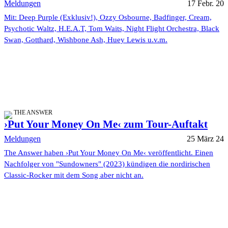
Meldungen
17 Febr. 20
Mit: Deep Purple (Exklusiv!), Ozzy Osbourne, Badfinger, Cream,
Psychotic Waltz, H.E.A.T, Tom Waits, Night Flight Orchestra, Black
Swan, Gotthard, Wishbone Ash, Huey Lewis u.v.m.
THE ANSWER
›Put Your Money On Me‹ zum Tour-Auftakt
Meldungen
25 März 24
The Answer haben ›Put Your Money On Me‹ veröffentlicht. Einen
Nachfolger von "Sundowners" (2023) kündigen die nordirischen
Classic-Rocker mit dem Song aber nicht an.