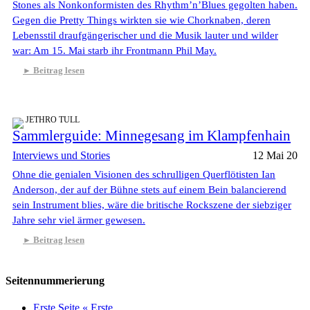
Stones als Nonkonformisten des Rhythm’n’Blues gegolten haben.
Gegen die Pretty Things wirkten sie wie Chorknaben, deren
Lebensstil draufgängerischer und die Musik lauter und wilder
war: Am 15. Mai starb ihr Frontmann Phil May.
Beitrag lesen
JETHRO TULL
Sammlerguide: Minnegesang im Klampfenhain
Interviews und Stories
12 Mai 20
Ohne die genialen Visionen des schrulligen Querflötisten Ian
Anderson, der auf der Bühne stets auf einem Bein balancierend
sein Instrument blies, wäre die britische Rockszene der siebziger
Jahre sehr viel ärmer gewesen.
Beitrag lesen
Seitennummerierung
Erste Seite
« Erste