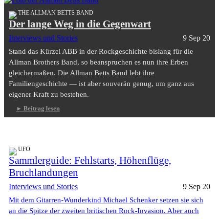
THE ALLMAN BETTS BAND
Der lange Weg in die Gegenwart
Interviews und Stories
9 Sep 20
Stand das Kürzel ABB in der Rockgeschichte bislang für die
Allman Brothers Band, so beanspruchen es nun ihre Erben
gleichermaßen. Die Allman Betts Band lebt ihre
Familiengeschichte — ist aber souverän genug, um ganz aus
eigener Kraft zu bestehen.
Beitrag lesen
UFO
Sammlerguide: Fehlstarts, Höhenflüge,
Bruchlandungen
Interviews und Stories
9 Sep 20
Mit dem Gitarren-Wunderkind Michael Schenker setzen sie sich
an die Spitze der zweiten britischen Rock-Invasion. Aber auch