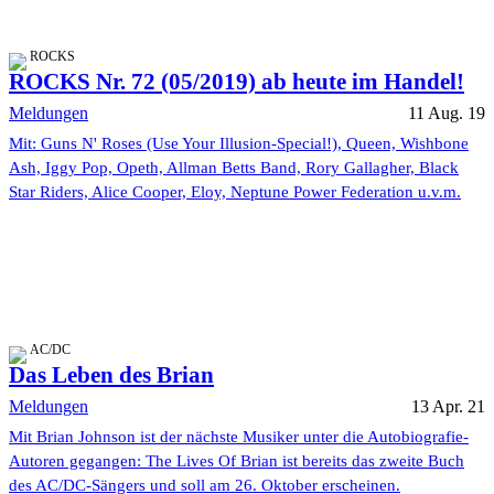
ROCKS
ROCKS Nr. 72 (05/2019) ab heute im Handel!
Meldungen
11 Aug. 19
Mit: Guns N' Roses (Use Your Illusion-Special!), Queen, Wishbone
Ash, Iggy Pop, Opeth, Allman Betts Band, Rory Gallagher, Black
Star Riders, Alice Cooper, Eloy, Neptune Power Federation u.v.m.
AC/DC
Das Leben des Brian
Meldungen
13 Apr. 21
Mit Brian Johnson ist der nächste Musiker unter die Autobiografie-
Autoren gegangen: The Lives Of Brian ist bereits das zweite Buch
des AC/DC-Sängers und soll am 26. Oktober erscheinen.