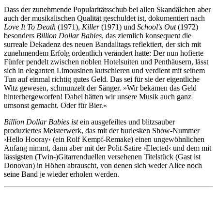
Dass der zunehmende Popularitätsschub bei allen Skandälchen aber
auch der musikalischen Qualität geschuldet ist, dokumentiert nach
Love It To Death
(1971),
Killer
(1971) und
School's Out
(1972)
besonders
Billion Dollar Babies
, das ziemlich konsequent die
surreale Dekadenz des neuen Bandalltags reflektiert, der sich mit
zunehmendem Erfolg ordentlich verändert hatte: Der nun hofierte
Fünfer pendelt zwischen noblen Hotelsuiten und Penthäusern, lässt
sich in eleganten Limousinen kutschieren und verdient mit seinem
Tun auf einmal richtig gutes Geld. Das sei für sie der eigentliche
Witz gewesen, schmunzelt der Sänger. »Wir bekamen das Geld
hinterhergeworfen! Dabei hätten wir unsere Musik auch ganz
umsonst gemacht. Oder für Bier.«
Billion Dollar Babies ist
ein ausgefeiltes und blitzsauber
produziertes Meisterwerk, das mit der burlesken Show-Nummer
›Hello Hooray‹ (ein Rolf Kempf-Remake) einen ungewöhnlichen
Anfang nimmt, dann aber mit der Polit-Satire ›Elected‹ und dem mit
lässigsten (Twin-)Gitarrenduellen versehenen Titelstück (Gast ist
Donovan) in Höhen abrauscht, von denen sich weder Alice noch
seine Band je wieder erholen werden.