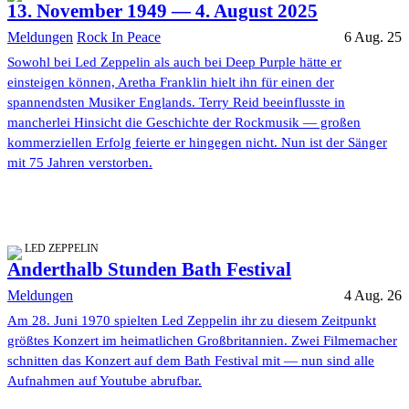
13. November 1949 — 4. August 2025
Meldungen
Rock In Peace
6 Aug. 25
Sowohl bei Led Zeppelin als auch bei Deep Purple hätte er
einsteigen können, Aretha Franklin hielt ihn für einen der
spannendsten Musiker Englands. Terry Reid beeinflusste in
mancherlei Hinsicht die Geschichte der Rockmusik — großen
kommerziellen Erfolg feierte er hingegen nicht. Nun ist der Sänger
mit 75 Jahren verstorben.
LED ZEPPELIN
Anderthalb Stunden Bath Festival
Meldungen
4 Aug. 26
Am 28. Juni 1970 spielten Led Zeppelin ihr zu diesem Zeitpunkt
größtes Konzert im heimatlichen Großbritannien. Zwei Filmemacher
schnitten das Konzert auf dem Bath Festival mit — nun sind alle
Aufnahmen auf Youtube abrufbar.