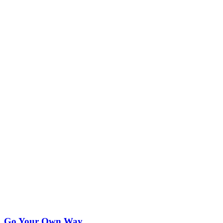
Go Your Own Way