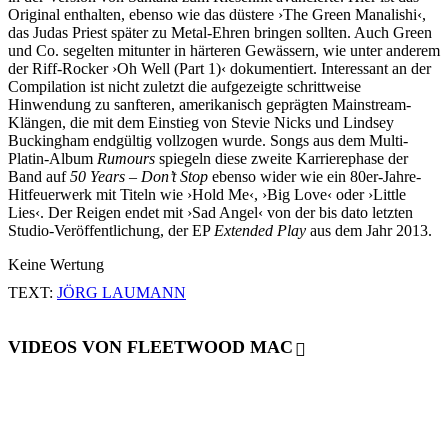
Original enthalten, ebenso wie das düstere ›The Green Manalishi‹,
das Judas Priest später zu Metal-Ehren bringen sollten. Auch Green
und Co. segelten mitunter in härteren Gewässern, wie unter anderem
der Riff-Rocker ›Oh Well (Part 1)‹ dokumentiert. Interessant an der
Compilation ist nicht zuletzt die aufgezeigte schrittweise
Hinwendung zu sanfteren, amerikanisch geprägten Mainstream-
Klängen, die mit dem Einstieg von Stevie Nicks und Lindsey
Buckingham endgültig vollzogen wurde. Songs aus dem Multi-
Platin-Album
Rumours
spiegeln diese zweite Karrierephase der
Band auf
50 Years – Don’t Stop
ebenso wider wie ein 80er-Jahre-
Hitfeuerwerk mit Titeln wie ›Hold Me‹, ›Big Love‹ oder ›Little
Lies‹. Der Reigen endet mit ›Sad Angel‹ von der bis dato letzten
Studio-Veröffentlichung, der EP
Extended Play
aus dem Jahr 2013.
Keine Wertung
TEXT:
JÖRG LAUMANN
VIDEOS VON FLEETWOOD MAC