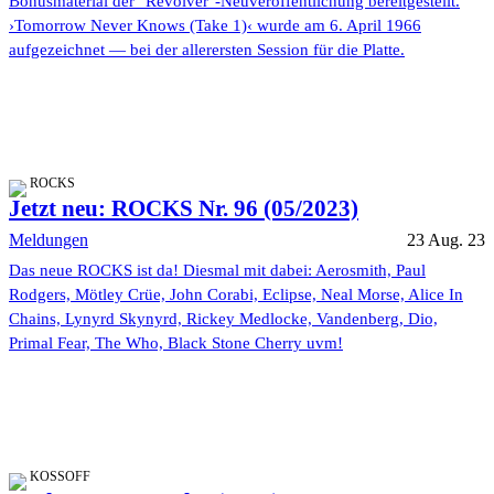
Bonusmaterial der "Revolver"-Neuveröffentlichung bereitgestellt.
›Tomorrow Never Knows (Take 1)‹ wurde am 6. April 1966
aufgezeichnet ― bei der allerersten Session für die Platte.
ROCKS
Jetzt neu: ROCKS Nr. 96 (05/2023)
Meldungen
23 Aug. 23
Das neue ROCKS ist da! Diesmal mit dabei: Aerosmith, Paul
Rodgers, Mötley Crüe, John Corabi, Eclipse, Neal Morse, Alice In
Chains, Lynyrd Skynyrd, Rickey Medlocke, Vandenberg, Dio,
Primal Fear, The Who, Black Stone Cherry uvm!
KOSSOFF