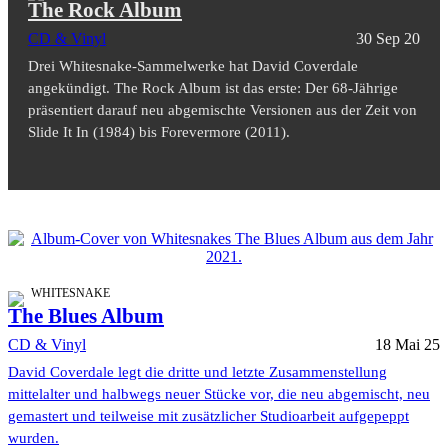
The Rock Album
CD & Vinyl
30 Sep 20
Drei Whitesnake-Sammelwerke hat David Coverdale
angekündigt. The Rock Album ist das erste: Der 68-Jährige
präsentiert darauf neu abgemischte Versionen aus der Zeit von
Slide It In (1984) bis Forevermore (2011).
WHITESNAKE
The Blues Album
CD & Vinyl
18 Mai 25
David Coverdale legt die dritte und letzte Zusammenstellung
mittelalter und halbwegs neuer Stücke vor, die neu abgemischt, neu
gemastert und teilweise mit zusätzlicher Studioarbeit aufgepeppt
wurden.