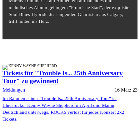
Marcus Trummer ist auf Anhieb ein aufbauendes und
melodisches Album gelungen: "From The Start", der exquisite
Soul-Blues-Hybride des singenden Gitarristen aus Calgary,
trifft mitten ins Herz.
KENNY WAYNE SHEPHERD
Tickets für "Trouble Is... 25th Anniversary
Tour" zu gewinnen!
Meldungen
16 März 23
Im Rahmen seiner "Trouble Is...25th Anniversary-Tour" ist
Bluesrocker Kenny Wayne Shepherd im April und Mai in
Deutschland unterwegs. ROCKS verlost für jedes Konzert 2x2
Tickets.