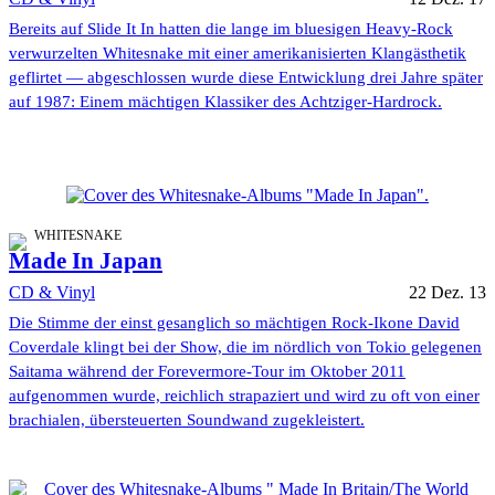
Bereits auf Slide It In hatten die lange im bluesigen Heavy-Rock
verwurzelten Whitesnake mit einer amerikanisierten Klangästhetik
geflirtet — abgeschlossen wurde diese Entwicklung drei Jahre später
auf 1987: Einem mächtigen Klassiker des Achtziger-Hardrock.
WHITESNAKE
Made In Japan
CD & Vinyl
22 Dez. 13
Die Stimme der einst gesanglich so mächtigen Rock-Ikone David
Coverdale klingt bei der Show, die im nördlich von Tokio gelegenen
Saitama während der Forevermore-Tour im Oktober 2011
aufgenommen wurde, reichlich strapaziert und wird zu oft von einer
brachialen, übersteuerten Soundwand zugekleistert.