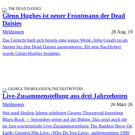
THE DEAD DAISIES
Glenn Hughes ist neuer Frontmann der Dead
Daisies
Meldungen
28 Aug. 19
Das Gerücht hielt sich bereits eine ganze Weile: John Corabi ist als
Sänger bei den Dead Daisies ausgestiegen. Als sein Nachfolger
wurde Glenn Hughes bestätigt.
GEORGE THOROGOOD & THE DESTROYERS
Live-Zusammenstellung aus drei Jahrzehnten
Meldungen
26 März 26
Seit rund fünfzig Jahren zelebriert George Thorogood knorrigen
Blues-Rock — besonders gerne auf der Bühne. Das zeigt auch die
im Juni erscheinende Live-Zusammenstellung The Baddest Show On
Earth: Greatest Hits Live: ›Who Do You Love‹, aufgenommen 1980