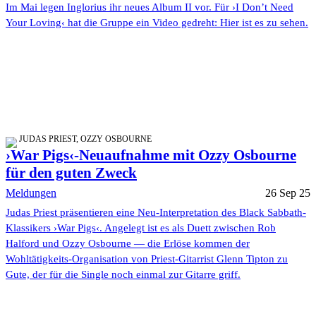
Im Mai legen Inglorius ihr neues Album II vor. Für ›I Don’t Need
Your Loving‹ hat die Gruppe ein Video gedreht: Hier ist es zu sehen.
JUDAS PRIEST, OZZY OSBOURNE
›War Pigs‹-Neuaufnahme mit Ozzy Osbourne
für den guten Zweck
Meldungen
26 Sep 25
Judas Priest präsentieren eine Neu-Interpretation des Black Sabbath-
Klassikers ›War Pigs‹. Angelegt ist es als Duett zwischen Rob
Halford und Ozzy Osbourne — die Erlöse kommen der
Wohltätigkeits-Organisation von Priest-Gitarrist Glenn Tipton zu
Gute, der für die Single noch einmal zur Gitarre griff.