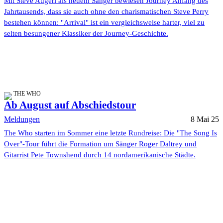
Mit Steve Augeri als neuem Sänger bewiesen Journey Anfang des
Jahrtausends, dass sie auch ohne den charismatischen Steve Perry
bestehen können: "Arrival" ist ein vergleichsweise harter, viel zu
selten besungener Klassiker der Journey-Geschichte.
THE WHO
Ab August auf Abschiedstour
Meldungen
8 Mai 25
The Who starten im Sommer eine letzte Rundreise: Die "The Song Is
Over"-Tour führt die Formation um Sänger Roger Daltrey und
Gitarrist Pete Townshend durch 14 nordamerikanische Städte.