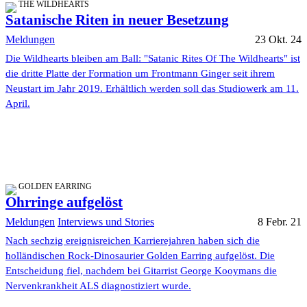
THE WILDHEARTS
Satanische Riten in neuer Besetzung
Meldungen
23 Okt. 24
Die Wildhearts bleiben am Ball: "Satanic Rites Of The Wildhearts" ist
die dritte Platte der Formation um Frontmann Ginger seit ihrem
Neustart im Jahr 2019. Erhältlich werden soll das Studiowerk am 11.
April.
GOLDEN EARRING
Ohrringe aufgelöst
Meldungen
Interviews und Stories
8 Febr. 21
Nach sechzig ereignisreichen Karrierejahren haben sich die
holländischen Rock-Dinosaurier Golden Earring aufgelöst. Die
Entscheidung fiel, nachdem bei Gitarrist George Kooymans die
Nervenkrankheit ALS diagnostiziert wurde.