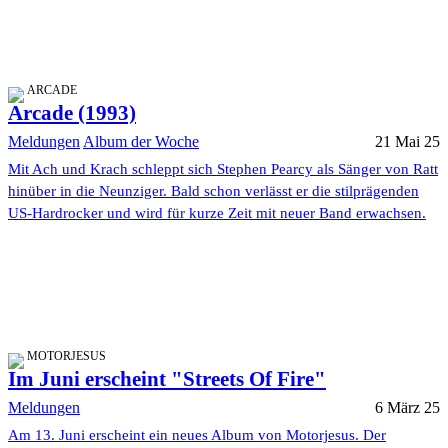
ARCADE
Arcade (1993)
Meldungen
Album der Woche
21 Mai 25
Mit Ach und Krach schleppt sich Stephen Pearcy als Sänger von Ratt
hinüber in die Neunziger. Bald schon verlässt er die stilprägenden
US-Hardrocker und wird für kurze Zeit mit neuer Band erwachsen.
MOTORJESUS
Im Juni erscheint "Streets Of Fire"
Meldungen
6 März 25
Am 13. Juni erscheint ein neues Album von Motorjesus. Der