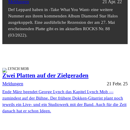
Meldungen
21 Apr. 22
Def Leppard haben in ›Take What You Want‹ eine weitere
Nummer aus ihrem kommenden Album Diamond Star Halos
ausgekoppelt. Eine ausführliche Rezension der am 27. Mai
erscheinenden Platte gibt es im aktuellen ROCKS Nr. 88
(03/2022).
LYNCH MOB
Zwei Platten auf der Zielgeraden
Meldungen
21 Febr. 25
Ende März beendet George Lynch das Kapitel Lynch Mob —
zumindest auf der Bühne. Der frühere Dokken-Gitarrist plant noch
jeweils ein Live- und ein Studiowerk mit der Band. Auch für die Zeit
danach hat er schon Ideen.