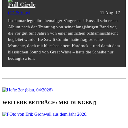
Full Circle
CD & Vinyl
11 Aug. 17
Im Januar legte ihr ehemaliger Sänger Jack Russell sein erstes
Album nach der Trennung von seiner langjährigen Band vor,
die vor gut fünf Jahren von einer amtlichen Schlammschlacht
begleitet wurde. He Saw It Comin’ hatte fraglos seine
Momente, doch mit bluesbasiertem Hardrock – und damit dem
klassischen Sound von Great White – hatte die Scheibe nur
bedingt zu tun.
WEITERE BEITRÄGE: MELDUNGEN