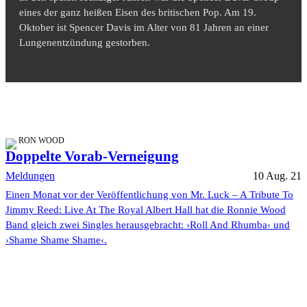
eines der ganz heißen Eisen des britischen Pop. Am 19.
Oktober ist Spencer Davis im Alter von 81 Jahren an einer
Lungenentzündung gestorben.
RON WOOD
Doppelte Vorab-Verneigung
Meldungen
10 Aug. 21
Einen Monat vor der Veröffentlichung von Mr. Luck – A Tribute To
Jimmy Reed: Live At The Royal Albert Hall hat die Ronnie Wood
Band gleich zwei Singles herausgebracht: ›Roll And Rhumba‹ und
›Shame Shame Shame‹.