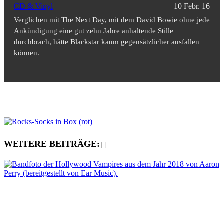
CD & Vinyl
10 Febr. 16
Verglichen mit The Next Day, mit dem David Bowie ohne jede
Ankündigung eine gut zehn Jahre anhaltende Stille
durchbrach, hätte Blackstar kaum gegensätzlicher ausfallen
können.
WEITERE BEITRÄGE: