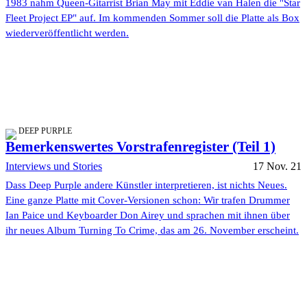
1983 nahm Queen-Gitarrist Brian May mit Eddie van Halen die "Star
Fleet Project EP" auf. Im kommenden Sommer soll die Platte als Box
wiederveröffentlicht werden.
DEEP PURPLE
Bemerkenswertes Vorstrafenregister (Teil 1)
Interviews und Stories
17 Nov. 21
Dass Deep Purple andere Künstler interpretieren, ist nichts Neues.
Eine ganze Platte mit Cover-Versionen schon: Wir trafen Drummer
Ian Paice und Keyboarder Don Airey und sprachen mit ihnen über
ihr neues Album Turning To Crime, das am 26. November erscheint.