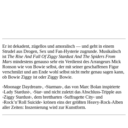
Er ist dekadent, zügellos und amoralisch — und geht in einem
Strudel aus Drogen, Sex und Fan-Hysterie zugrunde. Musikalisch
ist
The Rise And Fall Of Ziggy Stardust And The Spiders From
Mars
mindestens genauso sehr ein Verdienst des Arrangeurs Mick
Ronson wie von Bowie selbst, der mit seiner geschaffenen Figur
verschmilzt und am Ende wohl selbst nicht mehr genau sagen kann,
ob Bowie Ziggy ist oder Ziggy Bowie.
›Moonage Daydream‹, ›Starman‹, das von Marc Bolan inspirierte
›Lady Stardust‹, ›Star‹ und nicht zuletzt das Abschluss-Tripple aus
›Ziggy Stardust‹, dem brettharten ›Suffragette City‹ und
›Rock’n’Roll Suicide‹ krönen eins der größten Heavy-Rock-Alben
aller Zeiten: Inszenierung wird zur Kunstform.