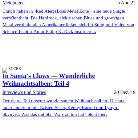
Meldungen
5 Apr. 22
Clutch haben in ›Red Alert (Boss Metal Zone)‹ eine neue Single
veröffentlicht. Die Hardrock, elektrischen Blues und groovigen
Metal verbindenden Amerikaner ließen sich für Song und Video von
Science-Fiction-Autor Philip K. Dick inspirieren.
ROCKS
In Santa's Claws — Wunderliche
Weihnachtsalben: Teil 4
Interviews und Stories
20 Dez. 19
Der vierte Teil unserer wundersamen Weihnachtsalben! Diesmal
unter anderem mit Twisted Sister, Kenny Burrell und Lynyrd
Skynyrd. Was das mit Star Wars zu tun hat? Steht hier: