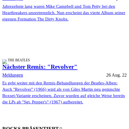
Jahrezehnte lang waren Mike Campbell und Tom Petty bei den
Heartbreakers unzertrennlich. Nun erscheint das vierte Album seiner
eigenen Formation The Dirty Knobs.
THE BEATLES
Nächster Remix: "Revolver"
Meldungen
26 Aug. 22
Es geht weiter mit den Remix-Behandlungen der Beatles-Alben:
Auch "Revolver" (1966) wird als von Giles Martin neu gemischte
Boxset-Variante erscheinen. Zuvor wurden auf gleiche Weise bereits
die LPs ab "Sgt. Pepper's" (1967) aufbereitet.
ROCKS PRÄSENTIERT