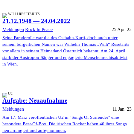
WILLI RESETARITS
21.12.1948 — 24.04.2022
Meldungen
Rock In Peace
25 Apr. 22
Seine Paraderolle war die des Ostbahn-Kurti, doch auch unter
seinem bürgerlichen Namen war Wilhelm Thomas „Willi“ Resetarits
vor allem in seinem Heimatland Österreich bekannt. Am 24. April
starb der Austropop-Sänger und engagierte Menschenrechtsaktivist
in Wien.
U2
Aufgabe: Neuaufnahme
Meldungen
11 Jan. 23
Am 17. März veröffentlichen U2 in "Songs Of Surrender" eine
besondere Best-Of-Box: Die irischen Rocker haben 40 ihrer Songs
neu arrangiert und aufgenommen.