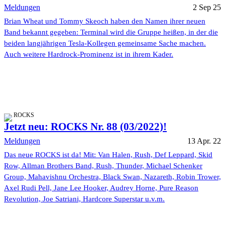
Meldungen
2 Sep 25
Brian Wheat und Tommy Skeoch haben den Namen ihrer neuen
Band bekannt gegeben: Terminal wird die Gruppe heißen, in der die
beiden langjährigen Tesla-Kollegen gemeinsame Sache machen.
Auch weitere Hardrock-Prominenz ist in ihrem Kader.
ROCKS
Jetzt neu: ROCKS Nr. 88 (03/2022)!
Meldungen
13 Apr. 22
Das neue ROCKS ist da! Mit: Van Halen, Rush, Def Leppard, Skid
Row, Allman Brothers Band, Rush, Thunder, Michael Schenker
Group, Mahavishnu Orchestra, Black Swan, Nazareth, Robin Trower,
Axel Rudi Pell, Jane Lee Hooker, Audrey Horne, Pure Reason
Revolution, Joe Satriani, Hardcore Superstar u.v.m.