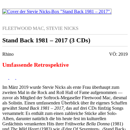
FLEETWOOD MAC, STEVIE NICKS
Stand Back 1981 – 2017 (3 CDs)
Rhino
VÖ: 2019
Umfassende Retrospektive
Im März 2019 wurde Stevie Nicks als erste Frau überhaupt zum
zweiten Mal in die Rock and Roll Hall of Fame aufgenommen —
zuvor als Mitglied der Softrock-Megaseller Fleetwood Mac, diesmal
als Solistin. Einen umfassenden Überblick über ihr eigenes Schaffen
gewährt
Stand Back 1981 – 2017
,
das auf drei CDs fünfzig Songs
versammelt: Es enthält zum einen zahlreiche Stücke aller Solo-
Alben, darunter natürlich die bis heute fest im kulturellen
Gedächtnis verankerten Hits ihrer Frühwerke
Bella Donna
(1981)
und
The Wild Heart
(1983) wie ›Edge Of Seventeen‹, ›Stand Back‹