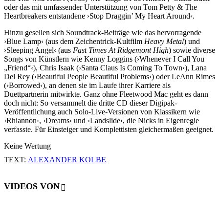
oder das mit umfassender Unterstützung von Tom Petty & The
Heartbreakers entstandene ›Stop Draggin’ My Heart Around‹.
Hinzu gesellen sich Soundtrack-Beiträge wie das hervorragende
›Blue Lamp‹ (aus dem Zeichentrick-Kultfilm
Heavy Metal
) und
›Sleeping Angel‹ (aus
Fast Times At Ridgemont High
) sowie diverse
Songs von Künstlern wie Kenny Loggins (›Whenever I Call You
„Friend“‹), Chris Isaak (›Santa Claus Is Coming To Town‹), Lana
Del Rey (›Beautiful People Beautiful Problems‹) oder LeAnn Rimes
(›Borrowed‹), an denen sie im Laufe ihrer Karriere als
Duettpartnerin mitwirkte. Ganz ohne Fleetwood Mac geht es dann
doch nicht: So versammelt die dritte CD dieser Digipak-
Veröffentlichung auch Solo-Live-Versionen von Klassikern wie
›Rhiannon‹, ›Dreams‹ und ›Landslide‹, die Nicks in Eigenregie
verfasste. Für Einsteiger und Komplettisten gleichermaßen geeignet.
Keine Wertung
TEXT:
ALEXANDER KOLBE
VIDEOS VON