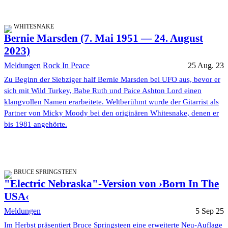
WHITESNAKE
Bernie Marsden (7. Mai 1951 — 24. August
2023)
Meldungen
Rock In Peace
25 Aug. 23
Zu Beginn der Siebziger half Bernie Marsden bei UFO aus, bevor er
sich mit Wild Turkey, Babe Ruth und Paice Ashton Lord einen
klangvollen Namen erarbeitete. Weltberühmt wurde der Gitarrist als
Partner von Micky Moody bei den originären Whitesnake, denen er
bis 1981 angehörte.
BRUCE SPRINGSTEEN
"Electric Nebraska"-Version von ›Born In The
USA‹
Meldungen
5 Sep 25
Im Herbst präsentiert Bruce Springsteen eine erweiterte Neu-Auflage