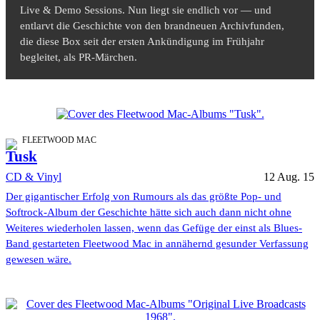
Live & Demo Sessions. Nun liegt sie endlich vor — und
entlarvt die Geschichte von den brandneuen Archivfunden,
die diese Box seit der ersten Ankündigung im Frühjahr
begleitet, als PR-Märchen.
FLEETWOOD MAC
Tusk
CD & Vinyl
12 Aug. 15
Der gigantischer Erfolg von Rumours als das größte Pop- und
Softrock-Album der Geschichte hätte sich auch dann nicht ohne
Weiteres wiederholen lassen, wenn das Gefüge der einst als Blues-
Band gestarteten Fleetwood Mac in annähernd gesunder Verfassung
gewesen wäre.