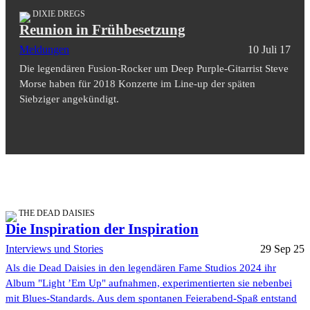
DIXIE DREGS
Reunion in Frühbesetzung
Meldungen
10 Juli 17
Die legendären Fusion-Rocker um Deep Purple-Gitarrist Steve
Morse haben für 2018 Konzerte im Line-up der späten
Siebziger angekündigt.
THE DEAD DAISIES
Die Inspiration der Inspiration
Interviews und Stories
29 Sep 25
Als die Dead Daisies in den legendären Fame Studios 2024 ihr
Album "Light ’Em Up" aufnahmen, experimentierten sie nebenbei
mit Blues-Standards. Aus dem spontanen Feierabend-Spaß entstand