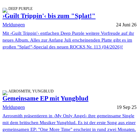
DEEP PURPLE
›Guilt Trippin'‹ bis zum "Splat!"
Meldungen
24 Juni 26
Mit ›Guilt Trippin'‹ entfachen Deep Purple weitere Vorfreude auf ihr
neues Album. Alles zur Anfang Juli erscheinenden Platte gibt es im
großen "Splat!"-Special des neuen ROCKS Nr. 113 (04/2026)!
AEROSMITH, YUNGBLUD
Gemeinsame EP mit Yungblud
Meldungen
19 Sep 25
Aerosmith präsentieren in ›My Only Angel‹ ihre gemeinsame Single
mit dem britischen Musiker Yungblud. Es ist der erste Song aus einer
gemeinsamen EP: "One More Time" erscheint in rund zwei Monaten.