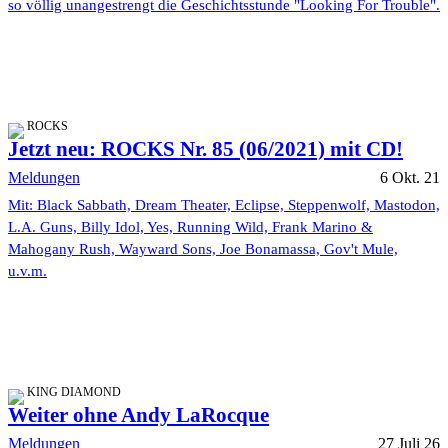
so völlig unangestrengt die Geschichtsstunde "Looking For Trouble".
ROCKS
Jetzt neu: ROCKS Nr. 85 (06/2021) mit CD!
Meldungen
6 Okt. 21
Mit: Black Sabbath, Dream Theater, Eclipse, Steppenwolf, Mastodon,
L.A. Guns, Billy Idol, Yes, Running Wild, Frank Marino &
Mahogany Rush, Wayward Sons, Joe Bonamassa, Gov't Mule,
u.v.m.
KING DIAMOND
Weiter ohne Andy LaRocque
Meldungen
27 Juli 26