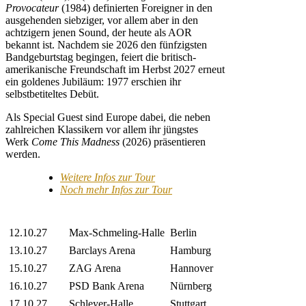
Provocateur
(1984) definierten Foreigner in den
ausgehenden siebziger, vor allem aber in den
achtzigern jenen Sound, der heute als AOR
bekannt ist. Nachdem sie 2026 den fünfzigsten
Bandgeburtstag begingen, feiert die britisch-
amerikanische Freundschaft im Herbst 2027 erneut
ein goldenes Jubiläum: 1977 erschien ihr
selbstbetiteltes Debüt.
Als Special Guest sind Europe dabei, die neben
zahlreichen Klassikern vor allem ihr jüngstes
Werk
Come This Madness
(2026) präsentieren
werden.
Weitere Infos zur Tour
Noch mehr Infos zur Tour
12.10.27
Max-Schmeling-Halle
Berlin
13.10.27
Barclays Arena
Hamburg
15.10.27
ZAG Arena
Hannover
16.10.27
PSD Bank Arena
Nürnberg
17.10.27
Schleyer-Halle
Stuttgart