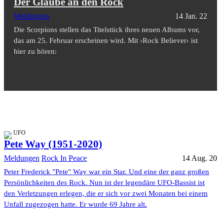
Der Glaube an den Rock
Meldungen
14 Jan. 22
Die Scorpions stellen das Titelstück ihres neuen Albums vor,
das am 25. Februar erscheinen wird. Mit ›Rock Believer‹ ist
hier zu hören:
UFO
Pete Way (1951-2020)
Meldungen
Rock In Peace
14 Aug. 20
Peter Frederick "Pete" Way war ein Star. Und eine der ganz großen
Persönlichkeiten des Rock. Nun ist der legendäre UFO-Bassist ist
den Verletzungen erlegen, die er sich vor zwei Monaten bei einem
Unfall zugezogen hatte. Er wurde 69 Jahre alt.