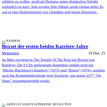
erklären zu wollen, greift als Deutung seines drastischen Schritts
ordentlich zu kurz. Sein zweites Solo-Album zeigte einmal mehr: Es
war er eine Demonstration von Charakter und teuren Prinzipien.
RAINBOW
Boxset der ersten beiden Karriere-Jahre
Meldungen
19 Dez. 25
Im März erscheint in The Temple Of The King ein Boxset von
Rainbow: Die 9 CDs umfassende Sammlung enthält nicht nur
"Ritchie Blackmore's Rainbow" (1975) und "Rising" (1976), sondern
auch die Komplettmitschnitte jener Konzerte, aus denen 1977 "On
Stage" zusammengestellt wurde.
ARJEN LUCASSEN'S SUPERSONIC REVOLUTION