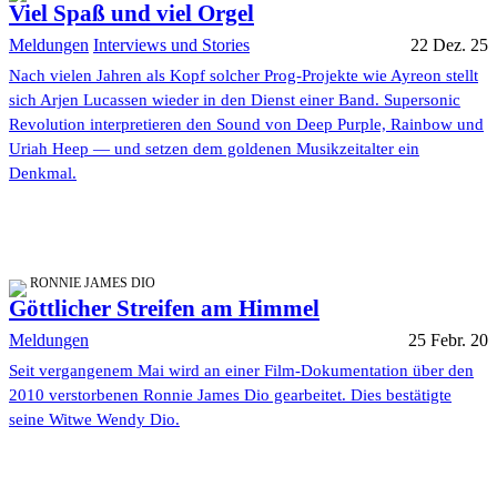
Viel Spaß und viel Orgel
Meldungen
Interviews und Stories
22 Dez. 25
Nach vielen Jahren als Kopf solcher Prog-Projekte wie Ayreon stellt
sich Arjen Lucassen wieder in den Dienst einer Band. Supersonic
Revolution interpretieren den Sound von Deep Purple, Rainbow und
Uriah Heep — und setzen dem goldenen Musikzeitalter ein
Denkmal.
RONNIE JAMES DIO
Göttlicher Streifen am Himmel
Meldungen
25 Febr. 20
Seit vergangenem Mai wird an einer Film-Dokumentation über den
2010 verstorbenen Ronnie James Dio gearbeitet. Dies bestätigte
seine Witwe Wendy Dio.